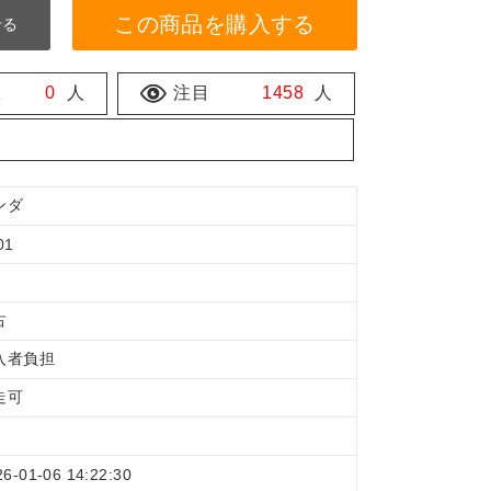
この商品を購入する
せる
数
0
人
注目
1458
人
ンダ
01
古
入者負担
走可
26-01-06 14:22:30