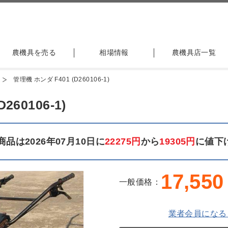
農機具を売る
相場情報
農機具店一覧
管理機 ホンダ F401 (D260106-1)
260106-1)
品は2026年07月10日に
22275円
から
19305円
に値下
17,550
一般価格：
業者会員になる