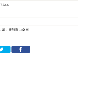
76644
木県 , 鹿沼市白桑田