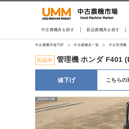
中古農機具を探す
新品農機具を探す
中古農機市場TOP
中古農機具一覧
中古管理機
管理機 ホンダ F401 (D
出品中
値下げ
こちらの商