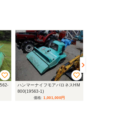
62-
ハンマーナイフモアバロネスHM
トラクターイセキT
800(19563-1)
1,001,000