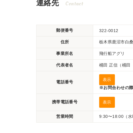
連絡先
Contact
郵便番号
322-0012
住所
栃木県鹿沼市白桑田
事業所名
飛行船アグリ
代表者名
桶田 正信（桶田
表示
電話番号
※お問合わせの際
携帯電話番号
表示
営業時間
9:30〜18:00