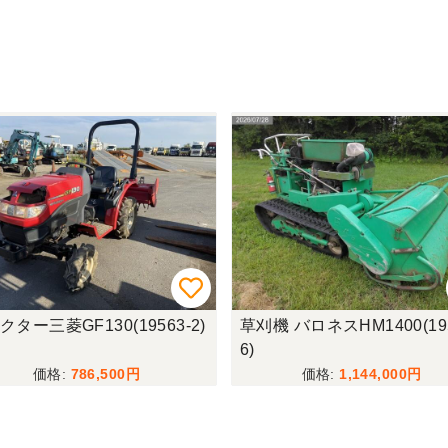
クター三菱GF130(19563-2)
草刈機 バロネスHM1400(195
6)
786,500
1,144,000