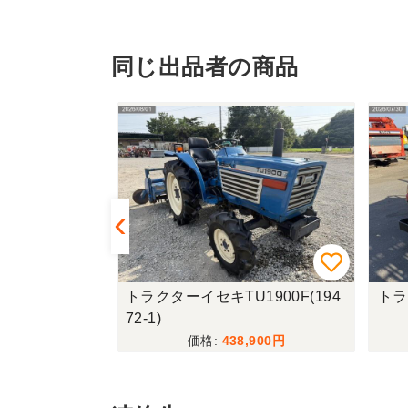
同じ出品者の商品
C223V(19
トラクターイセキTU1900F(194
トラ
72-1)
,500
438,900