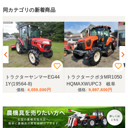
同カテゴリの新着商品
香川県／山崎
10月にコンバインを購入させていただきました、香
川県から熊本県まで運んでもらい、 とても親切に機
械の説明をしていただき感謝しています。 そして、
この度無事に稲刈りを行い、終了しました。 農機リ
ンクスさん、ありがとうございました。
トラクターヤンマーEG44
トラクタークボタMR1050
1Y(19564-8)
HQMAXWUPC3 岐阜
4,059,000
9,897,800