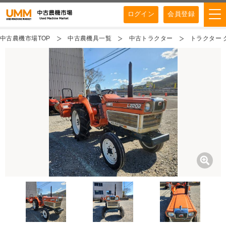
ログイン
会員登録
中古農機市場TOP
中古農機具一覧
中古トラクター
トラクター ク