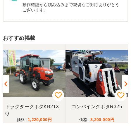
動作確認から積み込みまで親切なご対応ありがとう
ございます。
香川県／まめとら
おすすめ掲載
リピート購入させて頂きました。 ありがとうござい
ます。
香川県／井上
とても良くしてもらいました。また購入したいと思
います。
香川県／西川忠洋
丁寧な対応をしていただき計量選別機を無事持ち帰
トラクタークボタKB21X
コンバインクボタR325
ることができました。今年の籾摺り時に旧機が故障
Q
し、修理の目途が無い中、手頃な価格の本機を見つ
1,220,000
3,200,000
けることが出来て大満足です。リンスクさんありが
とうございました。