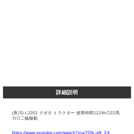
詳細説明
(香川) L2202 クボタ トラクター 使用時間1124h◎22馬
力◎二輪駆動
https://www.youtube.com/watch?v=aTOtL-p9_Z4