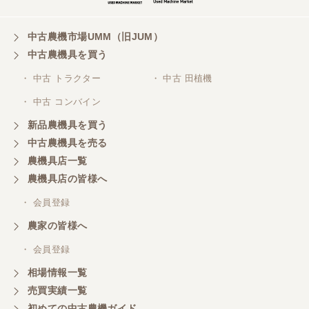
山梨県／
ありがとうございました。 安心でしっかりしたお店
です。
中古農機市場UMM（旧JUM）
中古農機具を買う
・ 中古 トラクター
・ 中古 田植機
山梨県／井上農場
・ 中古 コンバイン
このたびはお取引ありがとうございました。 梱包も
丁寧で、機械も問題なく動作しました。
新品農機具を買う
中古農機具を売る
農機具店一覧
山梨県／
農機具店の皆様へ
商談成立の連絡をいたいておりません。
・ 会員登録
農家の皆様へ
山梨県／中川
このたびは、ありがとうございました。
・ 会員登録
相場情報一覧
売買実績一覧
山梨県／好ちゃん
初めての中古農機ガイド