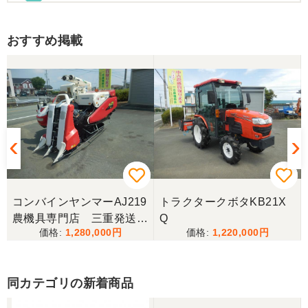
お昼時にお伺いしたにもかかわらず、親切丁寧なご
対応ありがとうございました。大切に使わせていた
だきます。ありがとうございました。
おすすめ掲載
山梨県／伊藤明久
引き取りに行くまでに 時間が掛かってしまって
待っていて頂き有り難うございました。
山梨県／樋野進悦
メールの返信がなかったので、残念ですが、こちら
からキャンセルのメールを送った。
コンバインヤンマーAJ219
トラクタークボタKB21X
農機具専門店 三重発送整
Q
1,280,000
1,220,000
備済み
山梨県／伊藤明久
こちらの希望価格にして頂き有り難う御座いまし
た。 引き取りにお伺いするまで 待って頂き有り難
同カテゴリの新着商品
うございました。