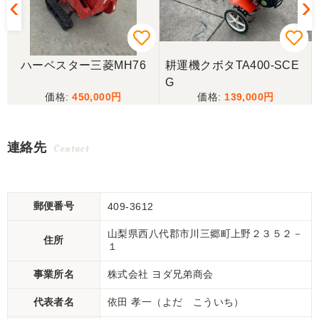
ハーベスター三菱MH76
耕運機クボタTA400-SCE
G
450,000
139,000
連絡先
Contact
郵便番号
409-3612
山梨県西八代郡市川三郷町上野２３５２－
住所
１
事業所名
株式会社 ヨダ兄弟商会
代表者名
依田 孝一（よだ こういち）