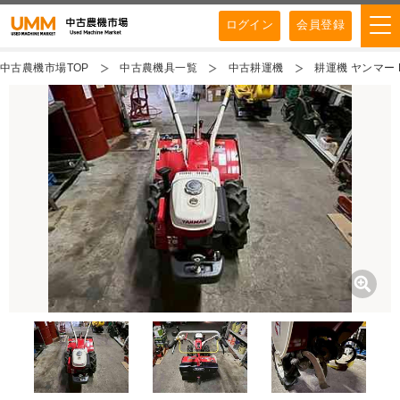
ログイン
会員登録
中古農機市場TOP
中古農機具一覧
中古耕運機
耕運機 ヤンマー 