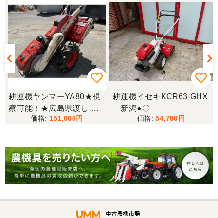
山梨県／じん
整備された中古のバインダーを探していて、金額も
だいたい予算内だったのですぐに決めました！ それ
から陸送が可能という所も大きな決め手で、良い買
い物が出来たと非常に満足しております。
山梨県／今井基史
耕運機ヤンマーYA80★視
耕運機イセキKCR63-GHX
この度は、迅速な対応ありがとうございました。た
察可能！★広島県渡し ヤ
新潟●〇
だ、メールに記載の配達の受け取りについてタイム
151,000
54,780
ンマー 耕運機 YA80 8馬力
ラグがあり少しとまどいましたので、星をひとつの
歩行型 管理機 農用トラク
けました。
ター 手押し式 ディーゼル
現状渡し【P11435487】
山梨県／
迅速丁寧にご対応くださいました。この度はありが
とうございます。