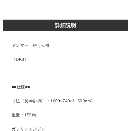
詳細説明
ヤンマー 耕うん機
《DK8》
■■仕様■■
寸法（長×幅×高）：1600×740×1150(mm)
重量：155kg
ガソリンエンジン