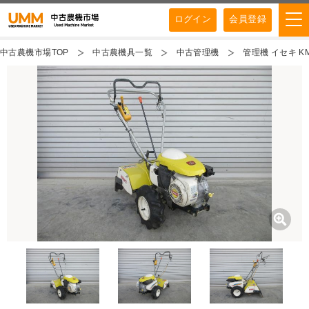
ログイン
会員登録
中古農機市場TOP
中古農機具一覧
中古管理機
管理機 イセキ KM