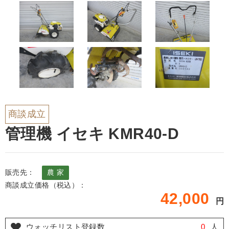
商談成立
管理機 イセキ KMR40-D
販売先：
農 家
商談成立価格（税込）：
42,000
円
ウォッチリスト登録数
0
人