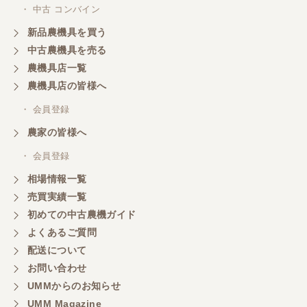
・ 中古 コンバイン
新品農機具を買う
三重県／山本
中古農機具を売る
共立シュレッターを受け取りました。 状態は問題な
農機具店一覧
く、エンジンも調子がよさそうです。 ありがとうご
ざいました。
農機具店の皆様へ
・ 会員登録
三重県／
農家の皆様へ
いつも色々お願いごとをしますが、 無理なお願いも
・ 会員登録
嫌な顔をせずに一生懸命頑張ってくれる中山さんに
感謝しています。ここで3台買いましたが、これから
相場情報一覧
もよろしくお願いしたいです。
売買実績一覧
初めての中古農機ガイド
よくあるご質問
三重県／
配送について
初めてコンバインを買いに行ったのですが、とても
明るい方に担当していただき細かく説明して下さっ
お問い合わせ
てとても嬉しかったです。
UMMからのお知らせ
UMM Magazine