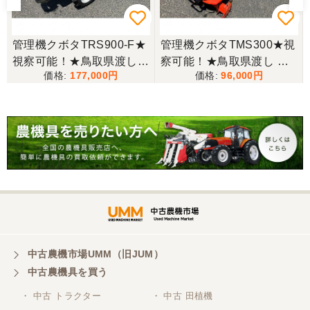
三重県／miraisann
写真と現物が違いすぎる
管理機クボタTRS900-F★
管理機クボタTMS300★視
視察可能！★鳥取県渡し
察可能！★鳥取県渡し ク
三重県／谷本勝美
177,000
96,000
クボタ 管理機 TRS900-F
ボタ 管理機 TMS300 ガソ
こちらの、対応も、よく、大変、満足、です。
7馬力 ガソリン 耕運機 農
リン 耕運機 農用トラクタ
用トラクター 歩行型 陽菜
ー 歩行型 ミニ耕運機 現状
現状渡し【P11485814】
渡し【P11485817】
三重県／谷本勝美
こちらの、対応、も、よくして、くれました。
三重県／谷本勝美
対応も、よくしてくれました、有難うございまし
た。
中古農機市場UMM（旧JUM）
中古農機具を買う
三重県／山本
・ 中古 トラクター
・ 中古 田植機
対応ありがとうございました。