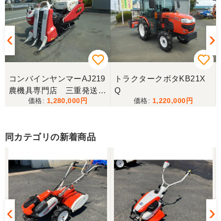
三重県／ユウスケ
購入から引き取りまでスムーズでした。ありがとう
ございました。
コンバインヤンマーAJ219
トラクタークボタKB21X
三重県／
農機具専門店 三重発送整
Q
1,280,000
1,220,000
備済み
当方の要望に対して、素早く対応していただき感謝
しております。 ありがとうございました。
同カテゴリの新着商品
三重県／山﨑
スタッフの鈴木さんが親切で機械に詳しく 丁寧にご
対応頂きました。 ありがとう！ 少し距離はあります
が、今後も農機具を買う際はのうき屋さんを利用し
ようと思います。