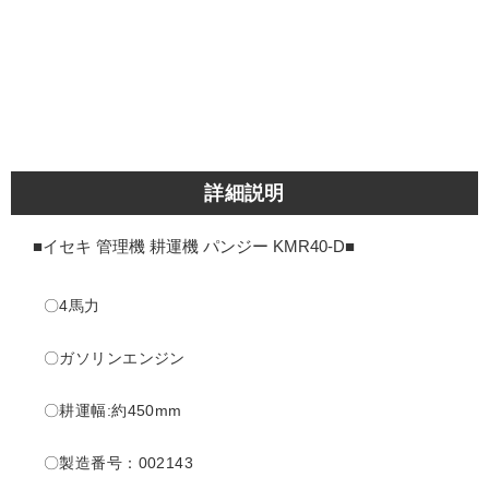
詳細説明
■イセキ 管理機 耕運機 パンジー KMR40-D
■
〇4馬力
〇ガソリンエンジン
〇耕運幅:約450mm
〇製造番号：002143