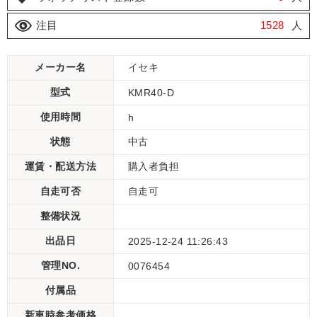
注目
1528
人
メーカー名
イセキ
型式
KMR40-D
使用時間
h
状態
中古
運賃・配送方法
購入者負担
自走可否
自走可
整備状況
出品日
2025-12-24 11:26:43
管理NO.
0076454
付属品
新車時参考価格