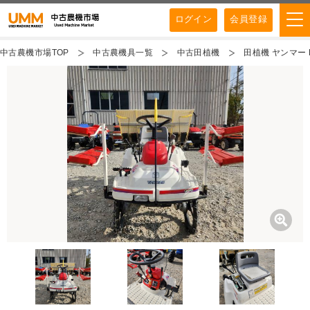
ログイン
会員登録
中古農機市場TOP
中古農機具一覧
中古田植機
田植機 ヤンマー P