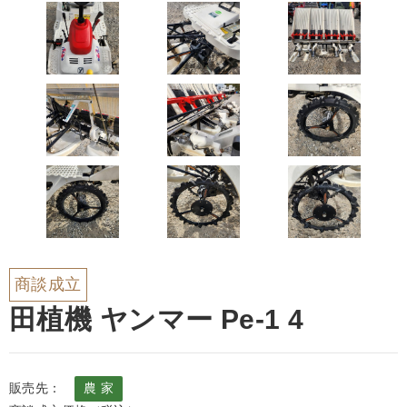
商談成立
田植機 ヤンマー Pe-1 4
販売先：
農 家