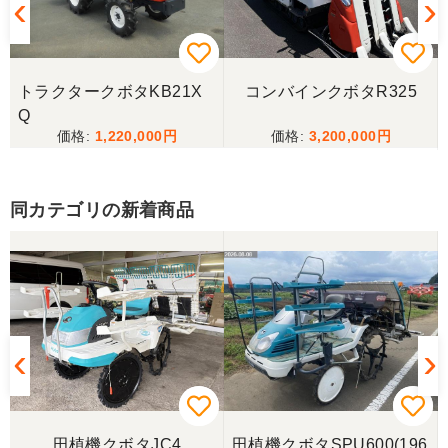
香川県／西川忠洋
丁寧な対応をしていただき計量選別機を無事持ち帰
トラクタークボタKB21X
コンバインクボタR325
ることができました。今年の籾摺り時に旧機が故障
Q
し、修理の目途が無い中、手頃な価格の本機を見つ
1,220,000
3,200,000
けることが出来て大満足です。リンスクさんありが
とうございました。
同カテゴリの新着商品
香川県／山崎
10月にコンバインを購入させていただきました、香
川県から熊本県まで運んでもらい、 とても親切に機
械の説明をしていただき感謝しています。 そして、
この度無事に稲刈りを行い、終了しました。 農機リ
ンクスさん、ありがとうございました。
田植機クボタJC4
田植機クボタSPU600(196