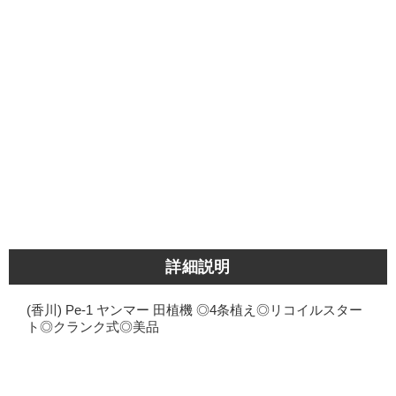
詳細説明
(香川) Pe-1 ヤンマー 田植機 ◎4条植え◎リコイルスター
ト◎クランク式◎美品