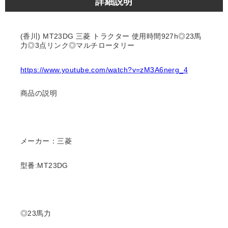
詳細説明
(香川) MT23DG 三菱 トラクター 使用時間927h◎23馬
力◎3点リンク◎マルチロータリー
https://www.youtube.com/watch?v=zM3A6nerg_4
商品の説明
メーカー：三菱
型番:MT23DG
◎23馬力