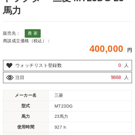
馬力
販売先：
農 家
商談成立価格（税込）：
400,000
円
ウォッチリスト登録数
0
人
注目
9868
人
メーカー名
三菱
型式
MT23DG
馬力
23馬力
使用時間
927 h