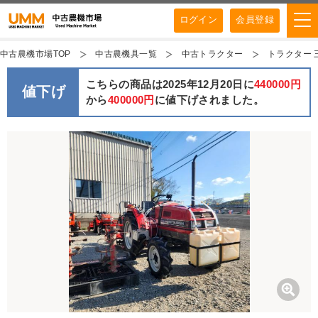
ログイン
会員登録
中古農機市場TOP
中古農機具一覧
中古トラクター
トラクター 三
こちらの商品は2025年12月20日に
440000円
値下げ
から
400000円
に値下げされました。