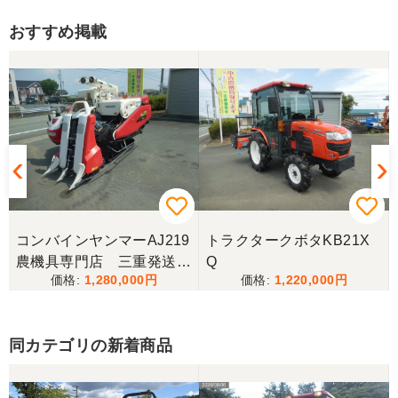
香川県／まめとら
おすすめ掲載
リピート購入させて頂きました。 ありがとうござい
ます。
香川県／井上
とても良くしてもらいました。また購入したいと思
います。
香川県／西川忠洋
丁寧な対応をしていただき計量選別機を無事持ち帰
コンバインヤンマーAJ219
トラクタークボタKB21X
ることができました。今年の籾摺り時に旧機が故障
農機具専門店 三重発送整
Q
し、修理の目途が無い中、手頃な価格の本機を見つ
1,280,000
1,220,000
備済み
けることが出来て大満足です。リンスクさんありが
とうございました。
同カテゴリの新着商品
香川県／山崎
10月にコンバインを購入させていただきました、香