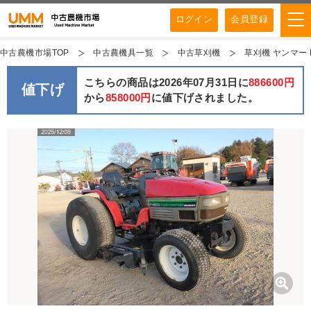
ログイン
会員登録
中古農機市場TOP
中古農機具一覧
中古草刈機
草刈機 ヤンマー F-2
こちらの商品は2026年07月31日に
886600円
値下げ
から
858000円
に値下げされました。