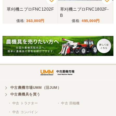
草刈機ニプロFNC1202F
草刈機ニプロFNC1802F-
B
363,000
495,000
中古農機市場UMM（旧JUM）
中古農機具を買う
・ 中古 トラクター
・ 中古 田植機
・ 中古 コンバイン