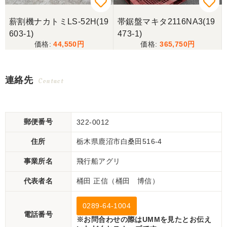
薪割機ナカトミLS-52H(19
帯鋸盤マキタ2116NA3(19
603-1)
473-1)
44,550
365,750
連絡先
Contact
郵便番号
322-0012
住所
栃木県鹿沼市白桑田516-4
事業所名
飛行船アグリ
代表者名
桶田 正信（桶田 博信）
0289-64-1004
電話番号
※お問合わせの際はUMMを見たとお伝え