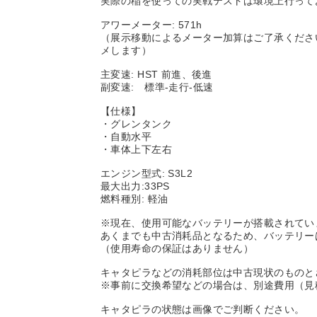
実際の稲を使っての実戦テストは環境上行って
アワーメーター: 571h
（展示移動によるメーター加算はご了承くださ
メします）
主変速: HST 前進、後進
副変速: 標準-走行-低速
【仕様】
・グレンタンク
・自動水平
・車体上下左右
エンジン型式: S3L2
最大出力:33PS
燃料種別: 軽油
※現在、使用可能なバッテリーが搭載されてい
あくまでも中古消耗品となるため、バッテリー
（使用寿命の保証はありません）
キャタピラなどの消耗部位は中古現状のものと
※事前に交換希望などの場合は、別途費用（見
キャタピラの状態は画像でご判断ください。