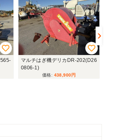
65-
マルチはぎ機デリカDR-202(D26
草刈機シバウラSS
0806-1)
438,900