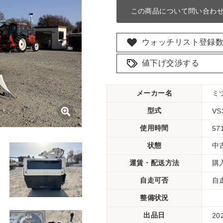
この商品について問い合わ
ウォッチリスト登録
値下げ交渉する
メーカー名
ミ
型式
VS
使用時間
57
状態
中
運賃・配送方法
購
自走可否
自
整備状況
出品日
20