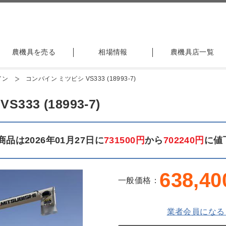
農機具を売る
相場情報
農機具店一覧
イン
コンバイン ミツビシ VS333 (18993-7)
33 (18993-7)
品は2026年01月27日に
731500円
から
702240円
に値
638,40
一般価格：
業者会員になる