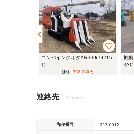
00H(1818
コンバインクボタAR330(19215-
振動
1)
3AC
,900
702,240
連絡先
Contact
郵便番号
322-0012