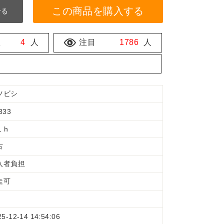
この商品を購入する
せる
数
4
人
注目
1786
人
ツビシ
333
1 h
古
入者負担
走可
25-12-14 14:54:06