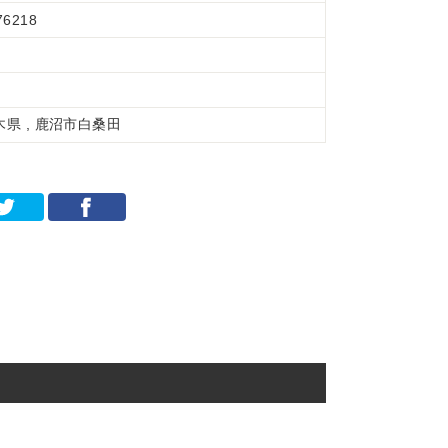
76218
木県 , 鹿沼市白桑田