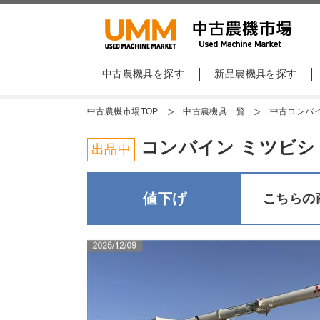
中古農機具を探す
新品農機具を探す
中古農機市場TOP
中古農機具一覧
中古コンバ
コンバイン ミツビシ VS3
出品中
値下げ
こちらの商