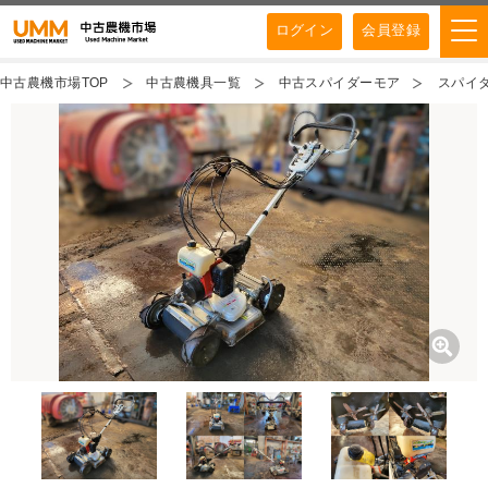
ログイン
会員登録
中古農機市場TOP
中古農機具一覧
中古スパイダーモア
スパイダ