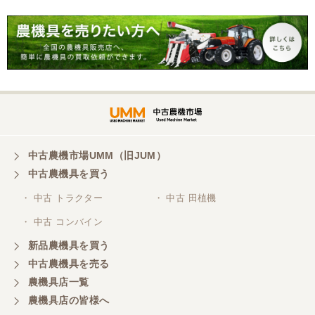
中古農機市場UMM（旧JUM）
中古農機具を買う
・ 中古 トラクター
・ 中古 田植機
・ 中古 コンバイン
新品農機具を買う
中古農機具を売る
農機具店一覧
農機具店の皆様へ