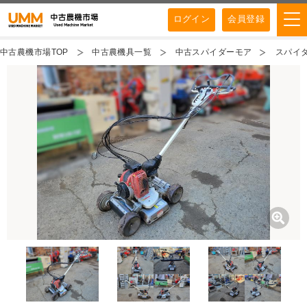
ログイン
会員登録
中古農機市場TOP
中古農機具一覧
中古スパイダーモア
スパイダ