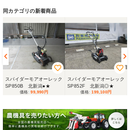
同カテゴリの新着商品
ク
スパイダーモアオーレック
スパイダーモアオーレック
SP850B 北新潟●★
SP852F 北新潟◎★
99,990
199,100