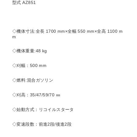
型式 AZ851
◇機体寸法:全長 1700 mm×全幅 550 mm×全高 1100 m
m
◇機体重量:48 kg
◇刈幅：500 mm
◇燃料:混合ガソリン
◇刈高：35/47/59/70 ㎜
◇始動方式：リコイルスタータ
◇変速段数：前進2段/後進2段