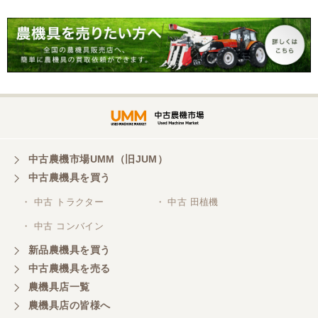
10月にコンバインを購入させていただきました、香
川県から熊本県まで運んでもらい、 とても親切に機
械の説明をしていただき感謝しています。 そして、
この度無事に稲刈りを行い、終了しました。 農機リ
ンクスさん、ありがとうございました。
中古農機市場UMM（旧JUM）
中古農機具を買う
・ 中古 トラクター
・ 中古 田植機
・ 中古 コンバイン
新品農機具を買う
中古農機具を売る
農機具店一覧
農機具店の皆様へ