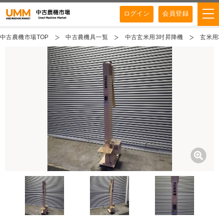
ログイン
会員登録
中古農機市場TOP
中古農機具一覧
中古玄米用3吋昇降機
玄米用