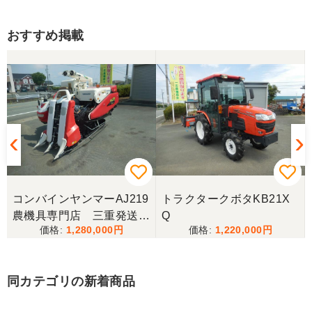
香川県／まめとら
おすすめ掲載
リピート購入させて頂きました。 ありがとうござい
ます。
香川県／井上
とても良くしてもらいました。また購入したいと思
います。
香川県／西川忠洋
丁寧な対応をしていただき計量選別機を無事持ち帰
コンバインヤンマーAJ219
トラクタークボタKB21X
ることができました。今年の籾摺り時に旧機が故障
農機具専門店 三重発送整
Q
し、修理の目途が無い中、手頃な価格の本機を見つ
1,280,000
1,220,000
備済み
けることが出来て大満足です。リンスクさんありが
とうございました。
同カテゴリの新着商品
香川県／山崎