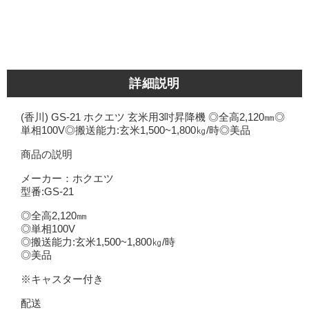
詳細説明
(香川) GS-21 ホクエツ 玄米用3吋昇降機 ◎全高2,120㎜◎
単相100V◎搬送能力:玄米1,500~1,800㎏/時◎美品
商品の説明
メーカー：ホクエツ
型番:GS-21
◎全高2,120㎜
◎単相100V
◎搬送能力:玄米1,500~1,800㎏/時
◎美品
※キャスター付き
配送