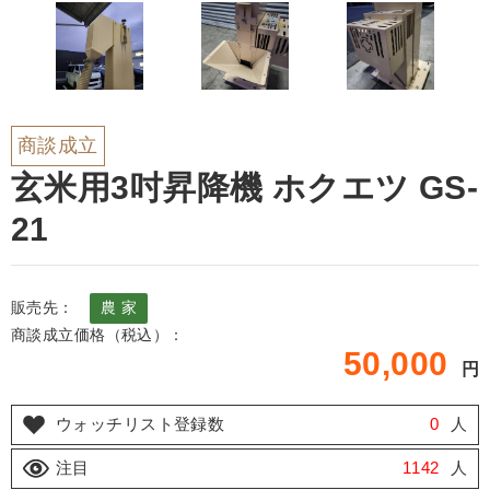
商談成立
玄米用3吋昇降機 ホクエツ GS-
21
販売先：
農 家
商談成立価格（税込）：
50,000
円
ウォッチリスト登録数
0
人
注目
1142
人