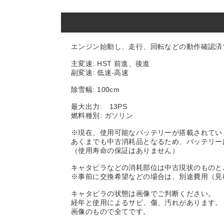
エンジン始動し、走行、回転などの動作確認済
主変速: HST 前進、後進
副変速: 低速-高速
除雪幅: 100cm
最大出力: 13PS
燃料種別: ガソリン
※現在、使用可能なバッテリーが搭載されてい
あくまでも中古消耗品となるため、バッテリー
（使用寿命の保証はありません）
キャタピラなどの消耗部位は中古現状のものと
※事前に交換希望などの場合は、別途費用（見
キャタピラの状態は画像でご判断ください。
経年と使用によるサビ、傷、汚れがあります。
画像のもので全てです。