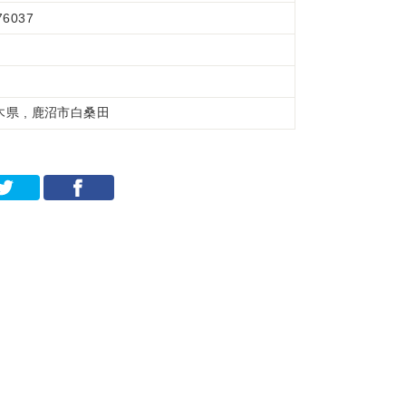
76037
木県 , 鹿沼市白桑田