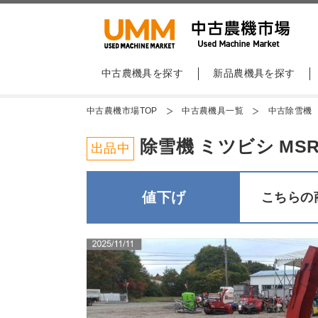
中古農機具を探す
新品農機具を探す
中古農機市場TOP
中古農機具一覧
中古除雪機
除雪機 ミツビシ MSR101
出品中
値下げ
こちらの商