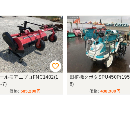
クボタSPU450P(19564-
ロータリーモアTORO3500D
(19564-5)
438,900
2,200,000