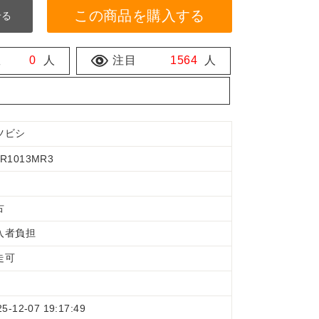
この商品を購入する
せる
数
0
人
注目
1564
人
ツビシ
R1013MR3
古
入者負担
走可
25-12-07 19:17:49