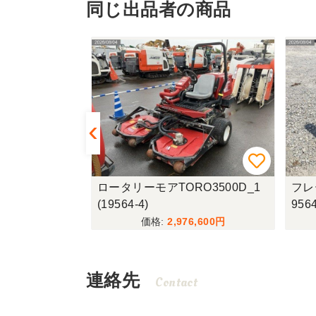
同じ出品者の商品
O3500D_1
フレールモアニプロFNC1402(1
田植機
9564-7)
6)
,600
585,200
連絡先
Contact