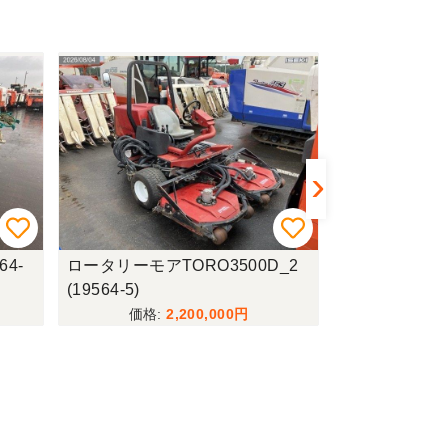
_2
トラクターヤンマーEG441Y(19
乗用草刈機筑水
564-8)
5(19564-3)
4,059,000