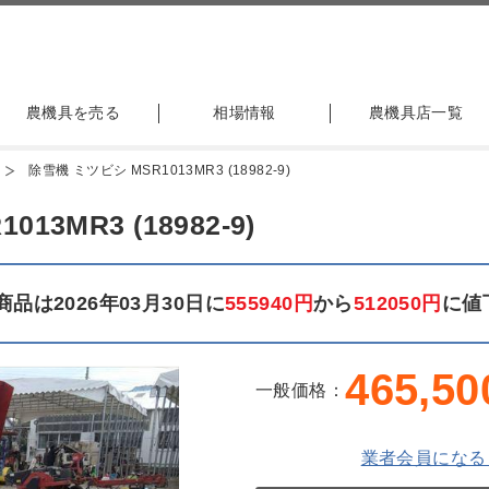
農機具を売る
相場情報
農機具店一覧
除雪機 ミツビシ MSR1013MR3 (18982-9)
3MR3 (18982-9)
品は2026年03月30日に
555940円
から
512050円
に値
465,50
一般価格：
業者会員になる