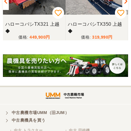
ハローコバシTX321 上越
ハローコバシTX350 上越
◆
◆
449,900
319,990
中古農機市場UMM（旧JUM）
中古農機具を買う
・ 中古 トラクター
・ 中古 田植機