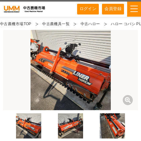
ログイン
会員登録
中古農機市場TOP
中古農機具一覧
中古ハロー
ハロー コバシ PL