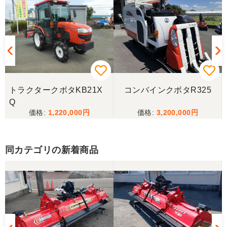
香川県／井上
とても良くしてもらいました。また購入したいと思
います。
香川県／西川忠洋
丁寧な対応をしていただき計量選別機を無事持ち帰
トラクタークボタKB21X
コンバインクボタR325
ることができました。今年の籾摺り時に旧機が故障
Q
し、修理の目途が無い中、手頃な価格の本機を見つ
1,220,000
3,200,000
けることが出来て大満足です。リンスクさんありが
とうございました。
同カテゴリの新着商品
香川県／山崎
10月にコンバインを購入させていただきました、香
川県から熊本県まで運んでもらい、 とても親切に機
械の説明をしていただき感謝しています。 そして、
この度無事に稲刈りを行い、終了しました。 農機リ
ンクスさん、ありがとうございました。