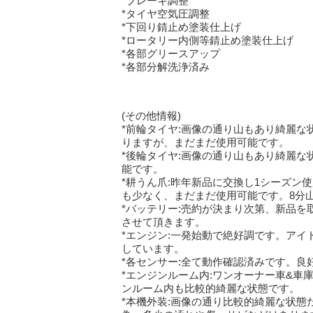
*ブレーキ調整
*タイヤ空気圧調整
*下回り錆止め塗装仕上げ
*ロータリー内側等錆止め塗装仕上げ
*各部グリースアップ
*各部分解洗浄済み
(その他情報)
*前輪タイヤ:画像の通り山もあり綺麗な
りますが、まだまだ使用可能です。
*後輪タイヤ:画像の通り山もあり綺麗な
能です。
*耕うん爪:昨年新品に交換し1シーズン
も少なく、まだまだ使用可能です。8分
*バッテリー:売約が決まり次第、新品を
させて頂きます。
*エンジン:一発始動で絶好調です。アイ
しています。
*各センサー:全て動作確認済みです。良
*エンジンルーム内:ワンオーナー車&車
ンルーム内も比較的綺麗な状態です。
*本機外装:画像の通り比較的綺麗な状態