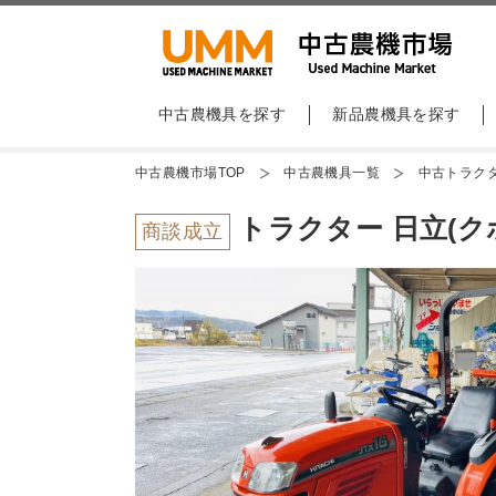
中古農機具を探す
新品農機具を探す
中古農機市場TOP
中古農機具一覧
中古トラク
トラクター 日立(クボタ
商談成立