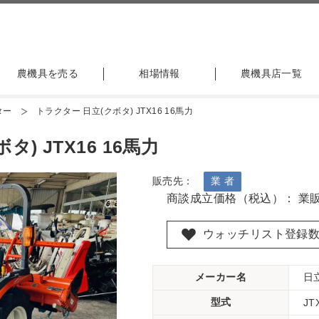
農機具を売る
相場情報
農機具店一覧
ター
トラクター 日立(クボタ) JTX16 16馬力
) JTX16 16馬力
販売先：
業 者
商談成立価格（税込）： 業
ウォッチリスト登録
メーカー名
日
型式
JT