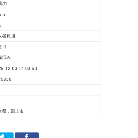
6馬力
5 h
古
入者負担
走可
備済み
25-12-03 14:03:53
75938
阜県 , 郡上市