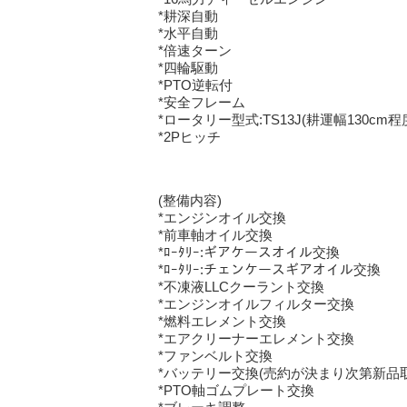
*耕深自動
*水平自動
*倍速ターン
*四輪駆動
*PTO逆転付
*安全フレーム
*ロータリー型式:TS13J(耕運幅130cm程
*2Pヒッチ
(整備内容)
*エンジンオイル交換
*前車軸オイル交換
*ﾛｰﾀﾘｰ:ギアケースオイル交換
*ﾛｰﾀﾘｰ:チェンケースギアオイル交換
*不凍液LLCクーラント交換
*エンジンオイルフィルター交換
*燃料エレメント交換
*エアクリーナーエレメント交換
*ファンベルト交換
*バッテリー交換(売約が決まり次第新品
*PTO軸ゴムプレート交換