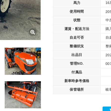
馬力
1
使用時間
20
状態
中
運賃・配送方法
購
自走可否
自
整備状況
整
出品日
20
管理NO.
00
付属品
新車時参考価格
保管場所
岐