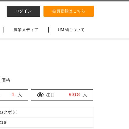
ログイン
会員登録はこちら
農業メディア
UMMについて
販価格
数
1
人
注目
9318
人
立(クボタ)
X16