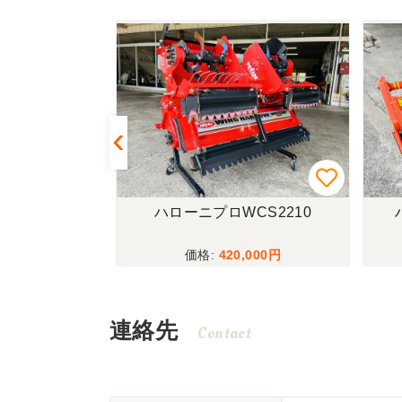
CSP530A
ハローニプロWCS2210
,000
420,000
連絡先
Contact