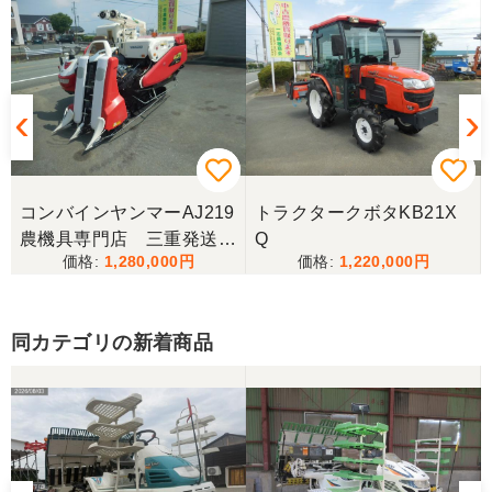
岐阜県／
完璧に整備されており、対応も親切で丁寧。配送ま
で自社で対応してくださり本当にありがとうござい
ました。次回もこちらで購入させて頂きます。
岐阜県／田畑
コンバインヤンマーAJ219
トラクタークボタKB21X
今回もしっかり整備整備をしてくださり安心です大
農機具専門店 三重発送整
Q
事に長く使わせていただきますありがとうございま
1,280,000
1,220,000
備済み
す
同カテゴリの新着商品
岐阜県／田畑
しっかり整備をしてくださり安心して購入させてい
ただきましたありがとうございます
岐阜県／長池松広