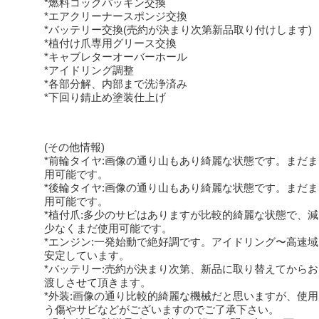
*燃料コックパッキン交換
*エアクリーナースポンジ交換
*バッテリー交換(売約が決まり次第新品取り付けします)
*植付け爪専用グリース交換
*キャブレターオーバーホール
*アイドリング調整
*各部分解、内部まで洗浄済み
*下回り錆止め塗装仕上げ
(その他情報)
*前輪タイヤ:画像の通り山もあり綺麗な状態です。まだ
用可能です。
*後輪タイヤ:画像の通り山もあり綺麗な状態です。まだ
用可能です。
*植付爪:多少のサビはありますが比較的綺麗な状態で、
少なくまだ使用可能です。
*エンジン:一発始動で絶好調です。アイドリング〜高速
安定しています。
*バッテリー:売約が決まり次第、新品に取り替えてから
渡しさせて頂きます。
*外装:画像の通り比較的綺麗な機械だと思いますが、使
う傷やサビなどがございますのでご了承下さい。