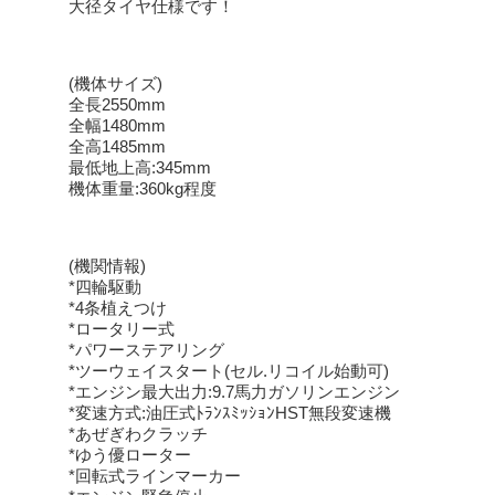
大径タイヤ仕様です！
(機体サイズ)
全長2550mm
全幅1480mm
全高1485mm
最低地上高:345mm
機体重量:360kg程度
(機関情報)
*四輪駆動
*4条植えつけ
*ロータリー式
*パワーステアリング
*ツーウェイスタート(セル.リコイル始動可)
*エンジン最大出力:9.7馬力ガソリンエンジン
*変速方式:油圧式ﾄﾗﾝｽﾐｯｼｮﾝHST無段変速機
*あぜぎわクラッチ
*ゆう優ローター
*回転式ラインマーカー