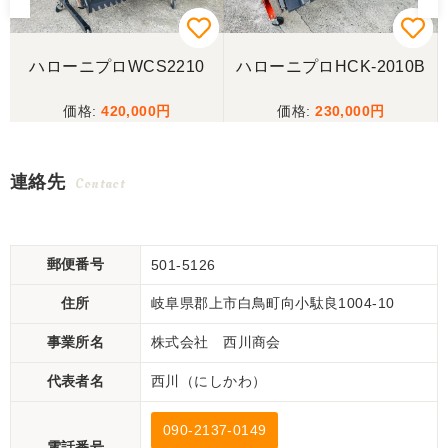
3
ハローニプロWCS2210
ハローニプロHCK-2010B
420,000
230,000
連絡先
Contact
郵便番号
501-5126
住所
岐阜県郡上市白鳥町向小駄良1004-10
事業所名
株式会社 西川商会
代表者名
西川（にしかわ）
090-2137-0149
電話番号