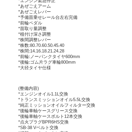
*エンジン緊急停止
*あぜごえアーム
*あぜごえレバー
*予備苗乗せレール台左右完備
*前輪ペダル
*苗取り量調整
*植付け深さ調整
*株間調整レバー
*株数:80.70.60.50.45.40
*株間:14.16.18.21.24.28
*前輪:ノーパンクタイヤ600mm
*後輪:ゴム片ラグ車輪800mm
*大径タイヤ仕様
(整備内容)
*エンジンオイル1.1L交換
*トランスミッションオイル5.5L交換
*純正ミッションオイルフィルター交換
*後輪車軸ケースグリース交換
*後輪車軸ケースボルト12本交換
*点火プラグBPR6HS交換
*SB-38 Vベルト交換