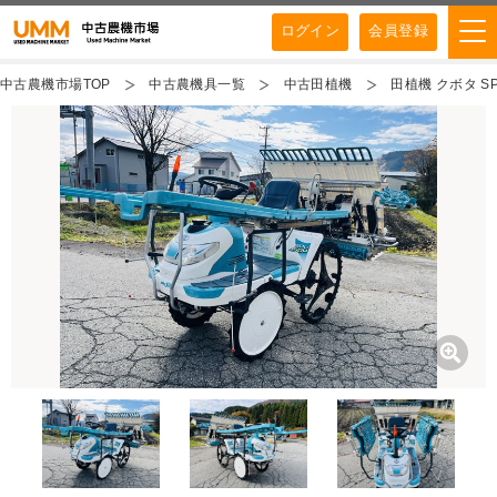
ログイン
会員登録
中古農機市場TOP
中古農機具一覧
中古田植機
田植機 クボタ SP