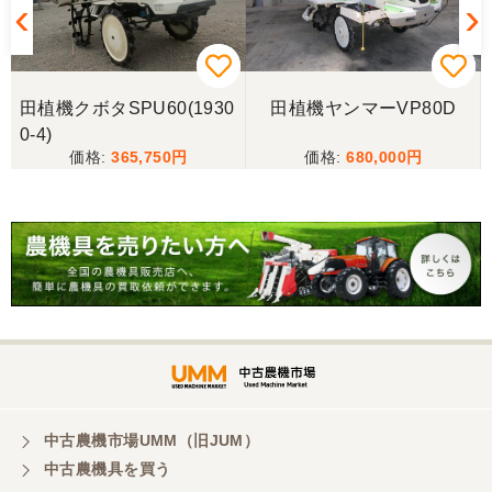
この度は、コンバイン購入に際しまして、納品日に
際しては、ご配慮頂き誠にありがとうございまし
た。本当に助かりました。
9
田植機クボタSPU60(1930
田植機ヤンマーVP80D
岐阜県／バインダー
0-4)
急なお願いにも対応ありがとうございました。 あり
365,750
680,000
がとうございました。 親切に対応していただきまし
た。
岐阜県／横倉林
ありがとうございます。
岐阜県／横倉林
ありがとうございます
中古農機市場UMM（旧JUM）
中古農機具を買う
岐阜県／横倉林