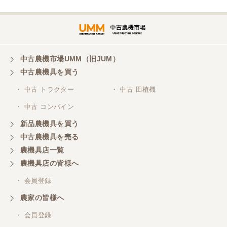
とうございます。
山梨県／
ありがとうございました。 安心でしっかりしたお店
です。
中古農機市場UMM（旧JUM）
中古農機具を買う
・ 中古 トラクター
・ 中古 田植機
山梨県／井上農場
・ 中古 コンバイン
このたびはお取引ありがとうございました。 梱包も
丁寧で、機械も問題なく動作しました。
新品農機具を買う
中古農機具を売る
農機具店一覧
山梨県／
農機具店の皆様へ
商談成立の連絡をいたいておりません。
・ 会員登録
農家の皆様へ
山梨県／中川
このたびは、ありがとうございました。
・ 会員登録