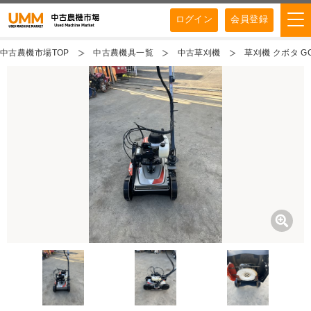
ログイン
会員登録
中古農機市場TOP
中古農機具一覧
中古草刈機
草刈機 クボタ GC