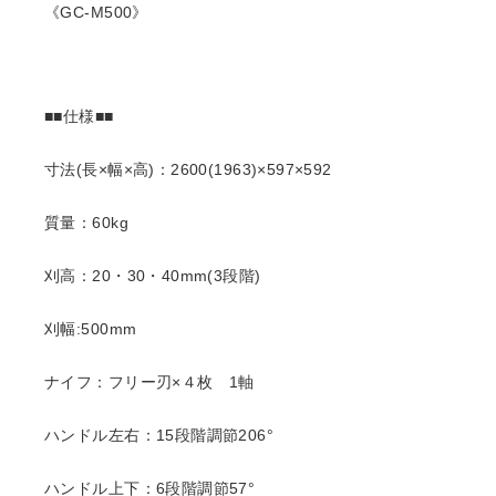
《GC-M500》
■■仕様■■
寸法(長×幅×高)：2600(1963)×597×592
質量：60kg
刈高：20・30・40mm(3段階)
刈幅:500mm
ナイフ：フリー刃×４枚 1軸
ハンドル左右：15段階調節206°
ハンドル上下：6段階調節57°