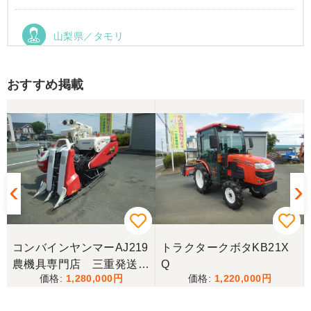
山梨県／タモリ
お昼時にお伺いしたにもかかわらず、親切丁寧なご
対応ありがとうございました。大切に使わせていた
だきます。ありがとうございました。
おすすめ掲載
山梨県／伊藤明久
引き取りに行くまでに 時間が掛かってしまって
待っていて頂き有り難うございました。
山梨県／樋野進悦
メールの返信がなかったので、残念ですが、こちら
からキャンセルのメールを送った。
コンバインヤンマーAJ219
トラクタークボタKB21X
農機具専門店 三重発送整
Q
1,280,000
1,220,000
備済み
山梨県／伊藤明久
こちらの希望価格にして頂き有り難う御座いまし