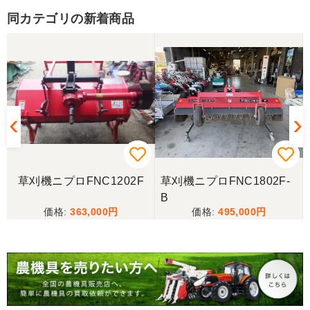
た。 引き取りにお伺いするまで 待って頂き有り難
同カテゴリの新着商品
うございました。
山梨県／じん
整備された中古のバインダーを探していて、金額も
だいたい予算内だったのですぐに決めました！ それ
から陸送が可能という所も大きな決め手で、良い買
い物が出来たと非常に満足しております。
山梨県／今井基史
草刈機ニプロFNC1202F
草刈機ニプロFNC1802F-
この度は、迅速な対応ありがとうございました。た
B
だ、メールに記載の配達の受け取りについてタイム
363,000
495,000
ラグがあり少しとまどいましたので、星をひとつの
けました。
山梨県／
迅速丁寧にご対応くださいました。この度はありが