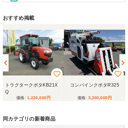
お昼時にお伺いしたにもかかわらず、親切丁寧なご
対応ありがとうございました。大切に使わせていた
だきます。ありがとうございました。
おすすめ掲載
山梨県／伊藤明久
引き取りに行くまでに 時間が掛かってしまって
待っていて頂き有り難うございました。
山梨県／樋野進悦
メールの返信がなかったので、残念ですが、こちら
からキャンセルのメールを送った。
トラクタークボタKB21X
コンバインクボタR325
Q
1,220,000
3,200,000
山梨県／伊藤明久
こちらの希望価格にして頂き有り難う御座いまし
た。 引き取りにお伺いするまで 待って頂き有り難
同カテゴリの新着商品
うございました。