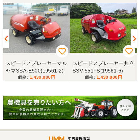
山梨県／じん
整備された中古のバインダーを探していて、金額も
だいたい予算内だったのですぐに決めました！ それ
から陸送が可能という所も大きな決め手で、良い買
い物が出来たと非常に満足しております。
山梨県／今井基史
立
スピードスプレーヤーマル
スピードスプレーヤー共立
この度は、迅速な対応ありがとうございました。た
ヤマSSA-E500(19561-2)
SSV-551FS(19561-6)
だ、メールに記載の配達の受け取りについてタイム
1,430,000
1,430,000
ラグがあり少しとまどいましたので、星をひとつの
けました。
山梨県／
迅速丁寧にご対応くださいました。この度はありが
とうございます。