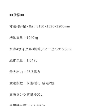
■■仕様■■
寸法(長×幅×高)：3130×1390×1200mm
機体重量：1240kg
水冷4サイクル3気筒ディーゼルエンジン
総排気量：1.647L
最大出力：25.7馬力
変速段数：前進8段、後進2段
薬液タンク容量:600L
常用吐出圧力：1.5MPa