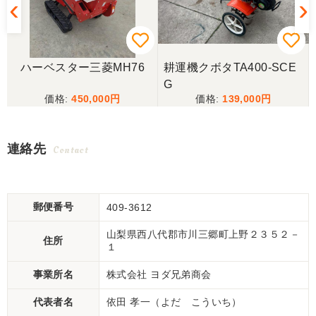
ハーベスター三菱MH76
耕運機クボタTA400-SCE
G
450,000
139,000
連絡先
Contact
郵便番号
409-3612
山梨県西八代郡市川三郷町上野２３５２－
住所
１
事業所名
株式会社 ヨダ兄弟商会
代表者名
依田 孝一（よだ こういち）