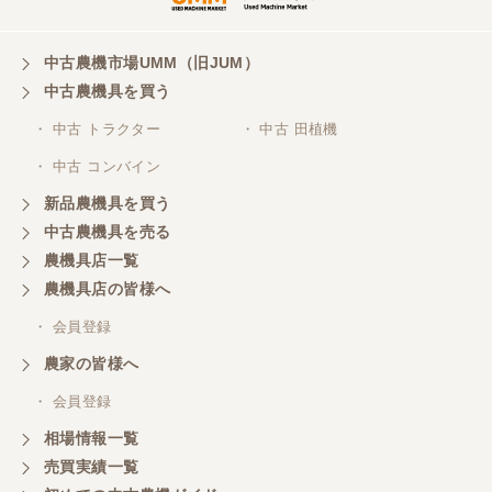
山梨県／
ありがとうございました。 安心でしっかりしたお店
です。
中古農機市場UMM（旧JUM）
中古農機具を買う
・ 中古 トラクター
・ 中古 田植機
山梨県／井上農場
・ 中古 コンバイン
このたびはお取引ありがとうございました。 梱包も
丁寧で、機械も問題なく動作しました。
新品農機具を買う
中古農機具を売る
農機具店一覧
山梨県／
農機具店の皆様へ
商談成立の連絡をいたいておりません。
・ 会員登録
農家の皆様へ
山梨県／中川
このたびは、ありがとうございました。
・ 会員登録
相場情報一覧
売買実績一覧
山梨県／好ちゃん