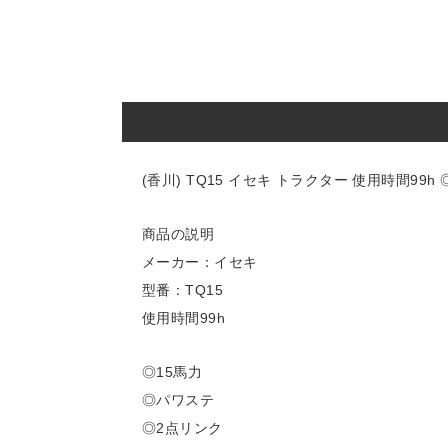
(香川) TQ15 イセキ トラクター 使用時間9
商品の説明
メーカー：イセキ
型番：TQ15
使用時間99h
◎15馬力
◎パワステ
◎2点リンク