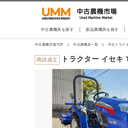
中古農機具を探す
新品農機具を探す
中古農機市場TOP
中古農機具一覧
中古トラク
トラクター イセキ T
商談成立