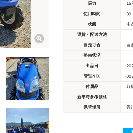
馬力
1
使用時間
99
状態
中
運賃・配送方法
自走可否
自
整備状況
出品日
20
管理NO.
00
付属品
取
新車時参考価格
保管場所
香