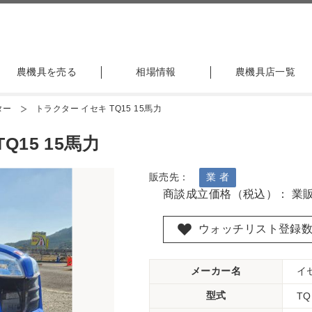
農機具を売る
相場情報
農機具店一覧
ター
トラクター イセキ TQ15 15馬力
Q15 15馬力
販売先：
業 者
商談成立価格（税込）： 業
ウォッチリスト登録
メーカー名
イ
型式
TQ