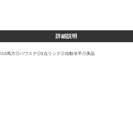
詳細説明
9h ◎15馬力◎パワステ◎2点リンク◎自動水平◎美品