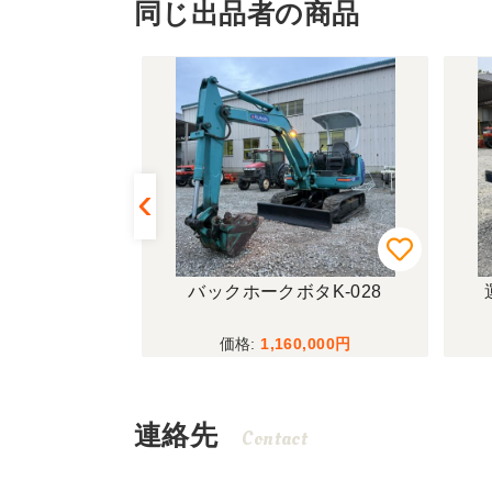
同じ出品者の商品
ーBe50A
バックホークボタK-028
000
1,160,000
連絡先
Contact