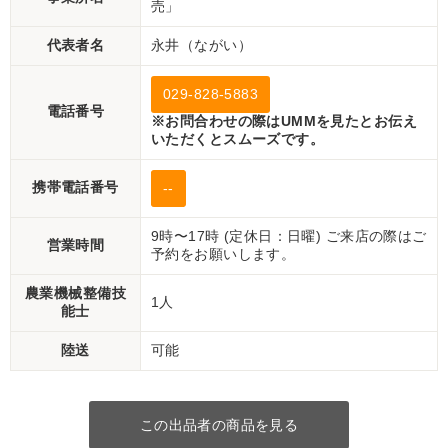
売」
代表者名
永井（ながい）
029-828-5883
電話番号
※お問合わせの際はUMMを見たとお伝え
いただくとスムーズです。
携帯電話番号
--
9時〜17時 (定休日：日曜) ご来店の際はご
営業時間
予約をお願いします。
農業機械整備技
1人
能士
陸送
可能
この出品者の商品を見る