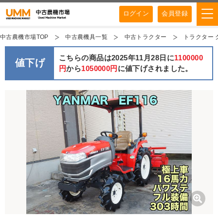
ログイン
会員登録
中古農機市場TOP
中古農機具一覧
中古トラクター
トラクター 
こちらの商品は2025年11月28日に
1100000
値下げ
円
から
1050000円
に値下げされました。