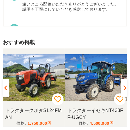
遠いところ配達いただきありがとうございました。
説明も丁寧にしていただき感謝しております。
茨城県／長田正雄
本日おかげさまでトラクター搬入して頂きました。
おすすめ掲載
先週会社に伺い現車の確認をしてからの、スピード
対応に感謝してます。 全ての機具が大型倉庫に整然
と管理されており、永井代表さんの仕事に対する思
いが保管状態で解りました。 今回は良いトラクター
を購入できました。今後の作業の励みになります。
誠実な対応に改めて感謝申し上げます。ありがとう
ございました。
茨城県／鈴木博文
遠路トラクターの配送有難うございました。また希
望している物が入荷しましたら伺いますのでよろし
G
トラクタークボタSL24FM
トラクターイセキNT433F
くお願いいたします。
AN
F-UGCY
1,750,000
4,500,000