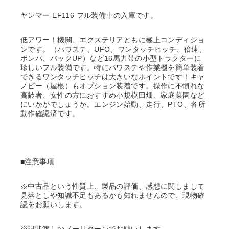
ヤンマー EF116 フル装備車の入庫です。
低アワー！機関、エクステリアともに極上コンディショ
ンです。（パワステ、UFO、ワンタッチヒッチ、倍速、
ポンパ、バックUP）など16馬力帯の小型トラクターに
珍しいフル装備です。特にパワステや作業機を簡単装着
できるワンタッチヒッチは大きいなポイントです！キャ
ノピー（屋根）もオプション装着です。操作に不慣れな
高齢者、女性の方におすすめ小規模田畑、家庭菜園など
にいかがでしょうか。エンジン始動、走行、PTO、各所
動作確認済です。
■注意事項
※中古品という性質上、製品の評価、感想に関しまして
見落としや知識不足もあるかも知れませんので、現物確
認をお願いします。