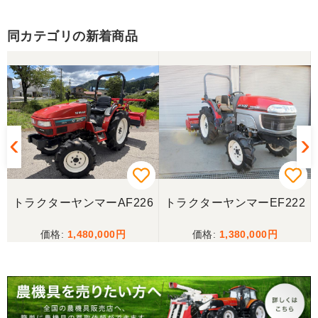
茨城県／松谷誠也
希望していたクラスのトラクターが見つかり、大変
同カテゴリの新着商品
感謝致しております。引き取った後でしっかりとメ
ーカーのサービス工場でメンテナンスを受けたの
で、これから活躍してくれると思います。チョット
整備費用が嵩んでしまったのは痛手でしたが、中古
農機という事で致し方無いのでしょうか。
茨城県／こうちゃん
迅速な対応、丁寧な応対とても良い買い物ができま
した、感謝しています。
トラクターヤンマーAF226
トラクターヤンマーEF222
茨城県／
1,480,000
1,380,000
遠い所から早速の運搬ありがとうございました。
次々の要望があったようで私がゲット出来てよかっ
たです。
茨城県／A・M