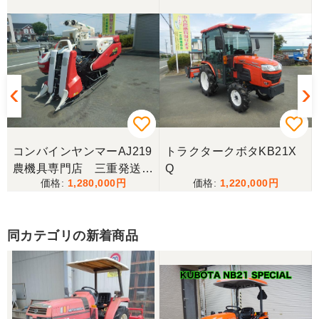
岐阜県／
完璧に整備されており、対応も親切で丁寧。配送ま
で自社で対応してくださり本当にありがとうござい
ました。次回もこちらで購入させて頂きます。
岐阜県／田畑
コンバインヤンマーAJ219
トラクタークボタKB21X
今回もしっかり整備整備をしてくださり安心です大
農機具専門店 三重発送整
Q
事に長く使わせていただきますありがとうございま
1,280,000
1,220,000
備済み
す
同カテゴリの新着商品
岐阜県／田畑
しっかり整備をしてくださり安心して購入させてい
ただきましたありがとうございます
岐阜県／長池松広