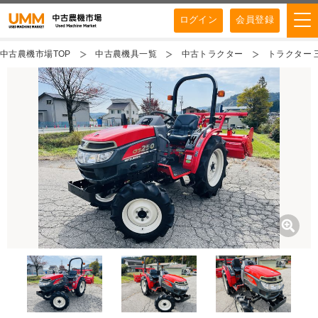
ログイン
会員登録
中古農機市場TOP
中古農機具一覧
中古トラクター
トラクター 三