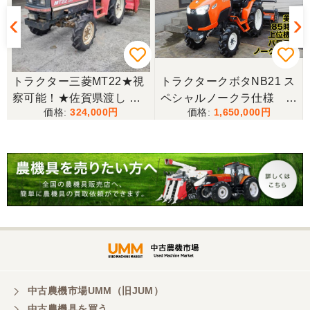
この度は、コンバイン購入に際しまして、納品日に
際しては、ご配慮頂き誠にありがとうございまし
た。本当に助かりました。
★
トラクター三菱MT22★視
トラクタークボタNB21 ス
岐阜県／バインダー
察可能！★佐賀県渡し 三
ペシャルノークラ仕様 上
急なお願いにも対応ありがとうございました。 あり
324,000
1,650,000
菱 トラクター MT22 22馬
位機種
がとうございました。 親切に対応していただきまし
力 2462h キャノピー付 パ
た。
ワステ R1426S ロータリ
ー MT 4WD ディーゼル 現
状渡し【P11460730】
岐阜県／横倉林
ありがとうございます。
岐阜県／横倉林
ありがとうございます
中古農機市場UMM（旧JUM）
中古農機具を買う