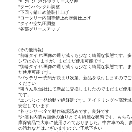
*ﾛｰﾀﾘｰ:ﾌﾞﾗｹｯﾄ側グリース交換
*ターンバックル調整
*下回り錆止め塗装仕上げ
*ロータリー内側等錆止め塗装仕上げ
*タイヤ空気圧調整
*各部グリースアップ
(その他情報)
*前輪タイヤ:画像の通り減りも少なく綺麗な状態です。
シワはありますが、まだまだ使用可能です。
*後輪タイヤ:画像の通り減りも少なく綺麗な状態です。
だ使用可能です。
*バッテリー:売約が決まり次第、新品を取付しますので
ください
*耕うん爪:当社にて新品に交換しましたのでまだまだ使
です。
*エンジン:一発始動で絶好調です。アイドリング〜高速
安定しています
*各センサー:全て動作確認済みです。良好です
*外装も内装も画像の通りとても綺麗な状態です。もちろ
庫保管品で大事に使用されておりました。中古車の為、
の汚れなどはございますのでご了承下さい