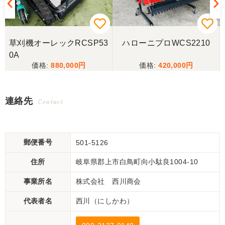
草刈機オーレックRCSP53
ハローニプロWCS2210
0A
880,000
420,000
連絡先
Contact
郵便番号
501-5126
住所
岐阜県郡上市白鳥町向小駄良1004-10
事業所名
株式会社 西川商会
代表者名
西川（にしかわ）