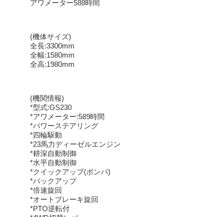
アワメーター588時間
(機体サイズ)
全長:3300mm
全幅:1580mm
全高:1980mm
(機関情報)
*型式:GS230
*アワメーター:589時間
*パワーステアリング
*四輪駆動
*23馬力ディーゼルエンジン
*耕深自動制御
*水平自動制御
*クイックアップ(ポンパ)
*バックアップ
*倍速旋回
*オートブレーキ旋回
*PTO逆転付