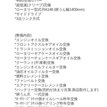
*4WD切替レバー
*超低速(クリープ)完備
*ロータリー型式:RA148 (耕うん幅1400mm)
*サイドドライブ
*3点リンク方式
(整備内容)
*エンジンオイル交換
*フロントアクスルギアオイル交換
*トランスミッションオイル交換
*ロータリーギアケースオイル交換
*ロータリーチェンケースギアオイル交換
*クーラント(不凍液)交換
*エンジンオイルフィルター交換
*油圧オイルフィルター交換
*燃料エレメント交換
*ファンベルト交換
*エアクリーナーエレメント交換
*バッテリー交換(売約が決まり次第.新品取付します)
*耕うん爪 一式交換
*ﾛｰﾀﾘｰ:ﾌﾞﾗｹｯﾄ側オイルシール昨年交換
*ﾛｰﾀﾘｰ:ﾌﾞﾗｹｯﾄ側ベアリング昨年交換