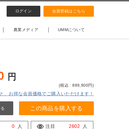
ログイン
会員登録はこちら
農業メディア
UMMについて
0
円
(
税込 : 889,900
円)
と、お得な会員価格でご購入いただけます！
この商品を購入する
せる
数
0
人
注目
2602
人