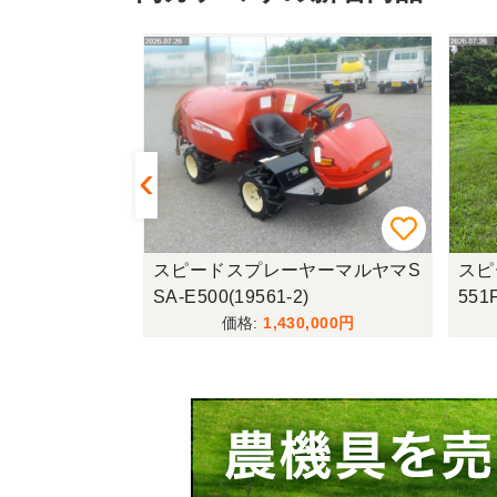
ー共立SSV-
スピードスプレーヤーマルヤマS
スピ
★
SA-E500(19561-2)
551
,800
1,430,000