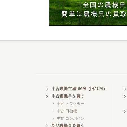
中古農機市場UMM（旧JUM）
中古農機具を買う
・ 中古 トラクター
・ 中古 田植機
・ 中古 コンバイン
新品農機具を買う