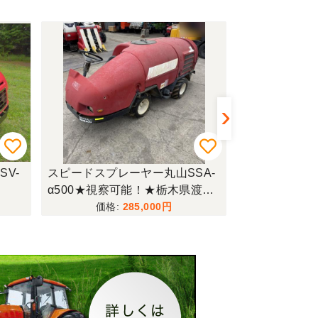
V-
スピードスプレーヤー丸山SSA-
スピードスプレ
α500★視察可能！★栃木県渡し
F610 岐阜
丸山 スピードスプレーヤー SSA
285,000
-α500 919時間 肥料散布 乗用 散
布機 ディーゼル 現状渡し【P11
413379】