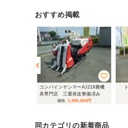
おすすめ掲載
433FF-UG
コンバインヤンマーAJ219農機
ト
具専門店 三重発送整備済み
,000
1,280,000
同カテゴリの新着商品