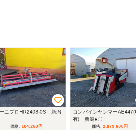
ーニプロHR2408-0S 新潟
コンバインヤンマーAE447(
有) 新潟●〇
104,280
2,879,800