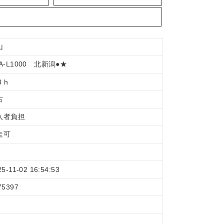
山
A-L1000 北新潟●★
8 h
古
入者負担
走可
25-11-02 16:54:53
75397