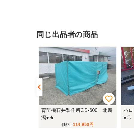
同じ出品者の商品
550EWAM
育苗機石井製作所CS-600 北新
ハロ
潟●★
●〇
880
114,950