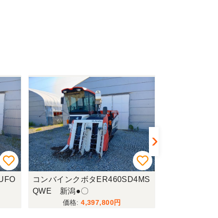
UFO
コンバインクボタER460SD4MS
色彩選別機静岡
QWE 新潟●〇
潟◎★
4,397,800