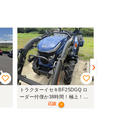
トラクターイセキBF25DGQ ロ
トラクターク
ーダー付僅か38時間！極上！現
行モデル！
応談
?