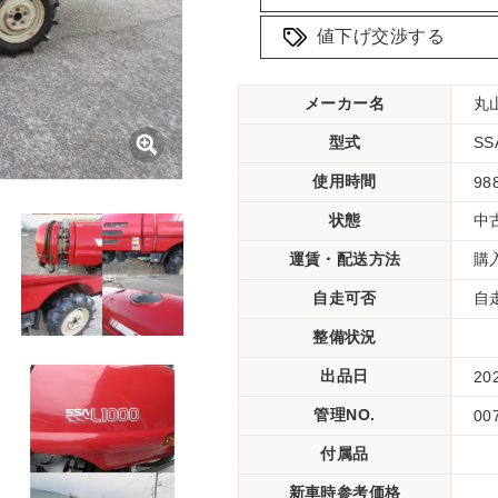
値下げ交渉する
メーカー名
丸
型式
SS
使用時間
98
状態
中
運賃・配送方法
購
自走可否
自
整備状況
出品日
20
管理NO.
00
付属品
新車時参考価格