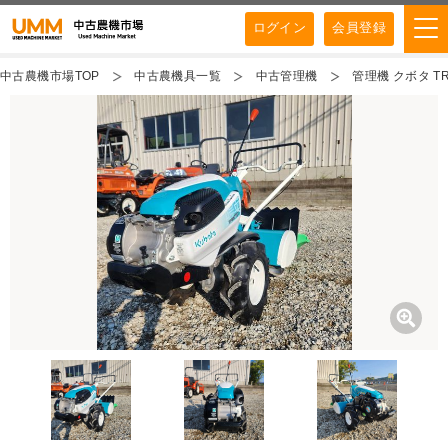
ログイン
会員登録
中古農機市場TOP
中古農機具一覧
中古管理機
管理機 クボタ TR