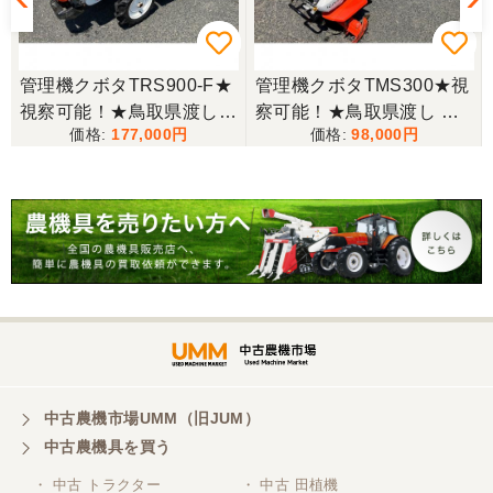
管理機クボタTRS900-F★
管理機クボタTMS300★視
視察可能！★鳥取県渡し
察可能！★鳥取県渡し ク
177,000
98,000
クボタ 管理機 TRS900-F
ボタ 管理機 TMS300 ガソ
7馬力 ガソリン 耕運機 農
リン 耕運機 農用トラクタ
用トラクター 歩行型 陽菜
ー 歩行型 ミニ耕運機 現状
現状渡し【P11485814】
渡し【P11485817】
中古農機市場UMM（旧JUM）
中古農機具を買う
・ 中古 トラクター
・ 中古 田植機