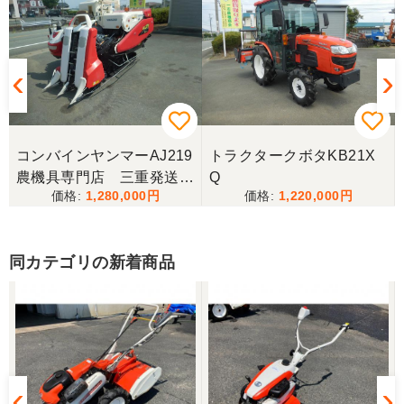
香川県／井上
とても良くしてもらいました。また購入したいと思
います。
香川県／西川忠洋
丁寧な対応をしていただき計量選別機を無事持ち帰
コンバインヤンマーAJ219
トラクタークボタKB21X
ることができました。今年の籾摺り時に旧機が故障
農機具専門店 三重発送整
Q
し、修理の目途が無い中、手頃な価格の本機を見つ
1,280,000
1,220,000
備済み
けることが出来て大満足です。リンスクさんありが
とうございました。
同カテゴリの新着商品
香川県／山崎
10月にコンバインを購入させていただきました、香
川県から熊本県まで運んでもらい、 とても親切に機
械の説明をしていただき感謝しています。 そして、
この度無事に稲刈りを行い、終了しました。 農機リ
ンクスさん、ありがとうございました。