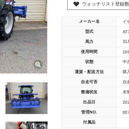
ウォッチリスト登録
メーカー名
イ
型式
AT
馬力
3
使用時間
10
状態
中
運賃・配送方法
購
自走可否
自
整備状況
未
出品日
20
管理NO.
00
付属品