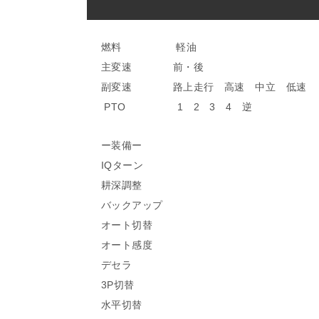
燃料 軽油
主変速 前・後
副変速 路上走行 高速 中立 低速
PTO 1 2 3 4 逆
ー装備ー
IQターン
耕深調整
バックアップ
オート切替
オート感度
デセラ
3P切替
水平切替