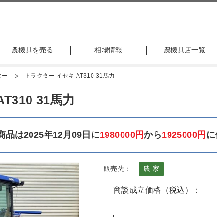
農機具を売る
相場情報
農機具店一覧
ター
トラクター イセキ AT310 31馬力
310 31馬力
品は2025年12月09日に
1980000円
から
1925000円
に
販売先：
農 家
商談成立価格（税込）：