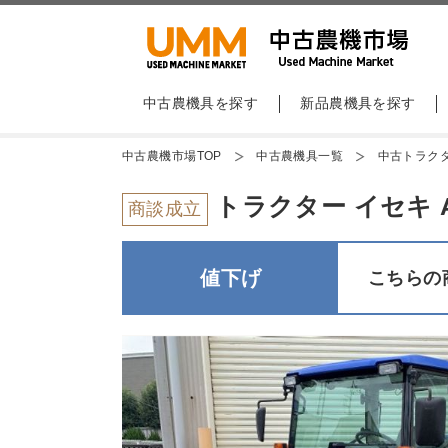
中古農機具を探す
新品農機具を探す
中古農機市場TOP
中古農機具一覧
中古トラク
トラクター イセキ AT
商談成立
値下げ
こちらの商