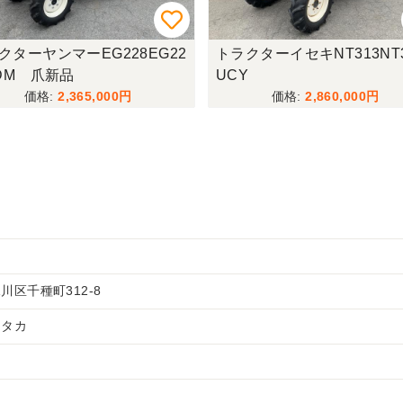
クターヤンマーEG228EG22
トラクターイセキNT313NT3
EDM 爪新品
UCY
2,365,000
2,860,000
区千種町312-8
・タカ