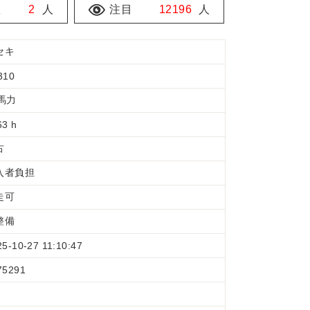
数
2
人
注目
12196
人
セキ
310
1馬力
63 h
古
入者負担
走可
整備
25-10-27 11:10:47
75291