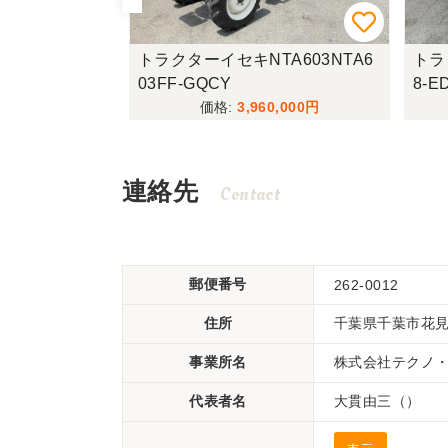
L34RHハイ
トラクターイセキNTA603NTA6
トラ
03FF-GQCY
8-
,000
3,960,000
連絡先
Contact
郵便番号
262-0012
住所
千葉県千葉市花見川
事業所名
株式会社テクノ
代表者名
大貫由三（）