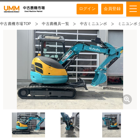
ログイン
会員登録
中古農機市場TOP
中古農機具一覧
中古ミニユンボ
ミニユンボ ク