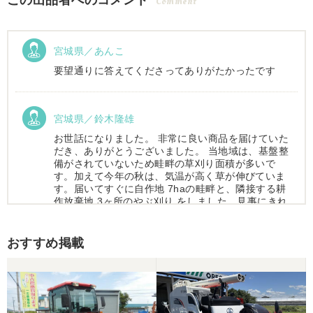
この出品者へのコメント
Comment
宮城県／あんこ
要望通りに答えてくださってありがたかったです
宮城県／鈴木隆雄
お世話になりました。 非常に良い商品を届けていた
だき、ありがとうございました。 当地域は、基盤整
備がされていないため畦畔の草刈り面積が多いで
す。加えて今年の秋は、気温が高く草が伸びていま
す。届いてすぐに自作地 7haの畦畔と、隣接する耕
作放棄地 3ヶ所のやぶ刈り をしました。見事にきれ
いに仕上がりました。
おすすめ掲載
宮城県／木下健一
本当にお世話になりました。とにかく対応が素晴ら
しかったです。助かりました。 必要な農機具があっ
たら、まずチェックしようと思っています。 ありが