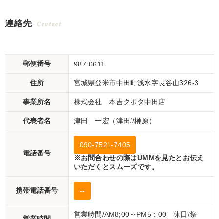
連絡先
Contact
郵便番号
987-0611
住所
宮城県登米市中田町浅水字長谷山326-3
事業所名
株式会社 本吉クボタ中田店
代表者名
津田 一宏（津田//榊原）
090-7521-7405
電話番号
※お問合わせの際はUMMを見たとお伝え
いただくとスムーズです。
携帯電話番号
--
営業時間/AM8;00～PM5；00 休日/祭
営業時間