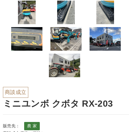
商談成立
ミニユンボ クボタ RX-203
販売先：
農 家