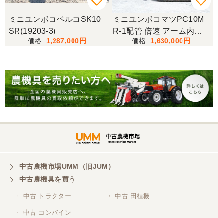
-
ミニユンボコベルコSK10
ミニユンボコマツPC10M
SR(19203-3)
R-1配管 倍速 アーム内蔵
1,287,000
1,630,000
ブレーカー 可変脚 ゴムキ
ャタ仕様！
中古農機市場UMM（旧JUM）
中古農機具を買う
・ 中古 トラクター
・ 中古 田植機
・ 中古 コンバイン