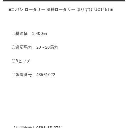
■コバシ ロータリー 深耕ロータリー ほりすけ UC145T■
〇耕運幅：1.400
㎜
〇適応馬力：20～28馬力
〇Bヒッチ
〇製造番号：43561022
【お問合せ】0596-55-2711