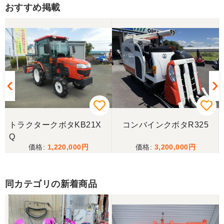
おすすめ掲載
三重県／トシ
この度はお世話になりました。また、機会があれば
よろしくお願いします。
三重県／ユウスケ
購入から引き取りまでスムーズでした。ありがとう
ございました。
トラクタークボタKB21X
コンバインクボタR325
三重県／
Q
1,220,000
3,200,000
当方の要望に対して、素早く対応していただき感謝
しております。 ありがとうございました。
同カテゴリの新着商品
三重県／山﨑
スタッフの鈴木さんが親切で機械に詳しく 丁寧にご
対応頂きました。 ありがとう！ 少し距離はあります