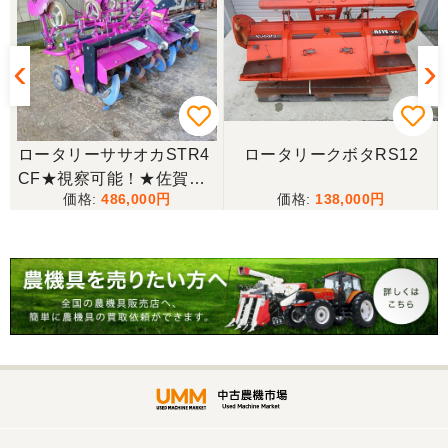
が、今後も農機具を買う際はのうき屋さんを利用し
ようと思います。
三重県／miraisann
写真と現物が違いすぎる
ロータリーササオカSTR4
ロータリークボタRS12
CF★視察可能！★佐賀県
三重県／谷本勝美
486,000
138,000
渡し ササオカ マルチ STR
こちらの、対応も、よく、大変、満足、です。
4CF 2畔成形マルチ ふた
小ちゃん 畝立整形機 小畝
成形 さつまいも 現状渡し
三重県／谷本勝美
【P11456747】
こちらの、対応、も、よくして、くれました。
三重県／谷本勝美
対応も、よくしてくれました、有難うございまし
た。