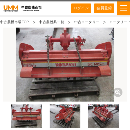
ログイン
会員登録
中古農機市場TOP
中古農機具一覧
中古ロータリー
ロータリー コ