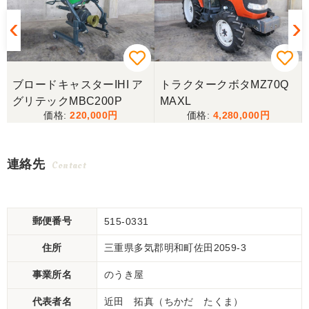
ブロードキャスターIHI ア
トラクタークボタMZ70Q
グリテックMBC200P
MAXL
220,000
4,280,000
連絡先
Contact
郵便番号
515-0331
住所
三重県多気郡明和町佐田2059-3
事業所名
のうき屋
代表者名
近田 拓真（ちかだ たくま）