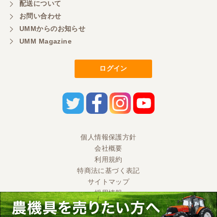
配送について
初めてコンバインを買いに行ったのですが、とても
明るい方に担当していただき細かく説明して下さっ
お問い合わせ
てとても嬉しかったです。
UMMからのお知らせ
UMM Magazine
三重県／
ログイン
担当さんの説明が丁寧で分かりやすく、急な要望に
も迅速に対応して頂き非常に助かりました。
三重県／
良い接客でした。今後も利用します。
個人情報保護方針
会社概要
三重県／
利用規約
特商法に基づく表記
とても良い対応でした。また利用したいです。
サイトマップ
採用情報
三重県／
Ⓒ 2020 UMM CO., LTD. All Rights Reserved.