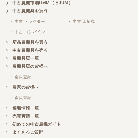
中古農機市場UMM（旧JUM）
中古農機具を買う
三重県／山本
・ 中古 トラクター
・ 中古 田植機
対応ありがとうございました。
・ 中古 コンバイン
新品農機具を買う
三重県／山本
中古農機具を売る
共立シュレッターを受け取りました。 状態は問題な
農機具店一覧
く、エンジンも調子がよさそうです。 ありがとうご
ざいました。
農機具店の皆様へ
・ 会員登録
三重県／
農家の皆様へ
いつも色々お願いごとをしますが、 無理なお願いも
・ 会員登録
嫌な顔をせずに一生懸命頑張ってくれる中山さんに
感謝しています。ここで3台買いましたが、これから
相場情報一覧
もよろしくお願いしたいです。
売買実績一覧
初めての中古農機ガイド
よくあるご質問
三重県／