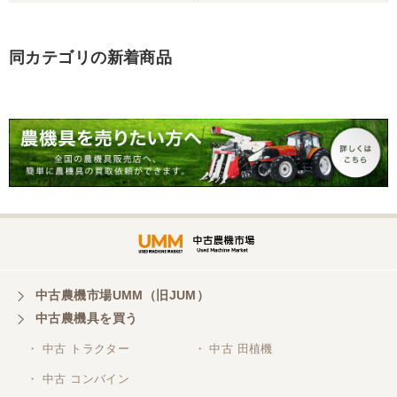
同カテゴリの新着商品
岐阜県／田畑
しっかり整備をしてくださり安心して購入させてい
ただきましたありがとうございます
岐阜県／長池松広
この度は、コンバイン購入に際しまして、納品日に
際しては、ご配慮頂き誠にありがとうございまし
た。本当に助かりました。
岐阜県／バインダー
中古農機市場UMM（旧JUM）
急なお願いにも対応ありがとうございました。 あり
中古農機具を買う
がとうございました。 親切に対応していただきまし
た。
・ 中古 トラクター
・ 中古 田植機
・ 中古 コンバイン
岐阜県／横倉林