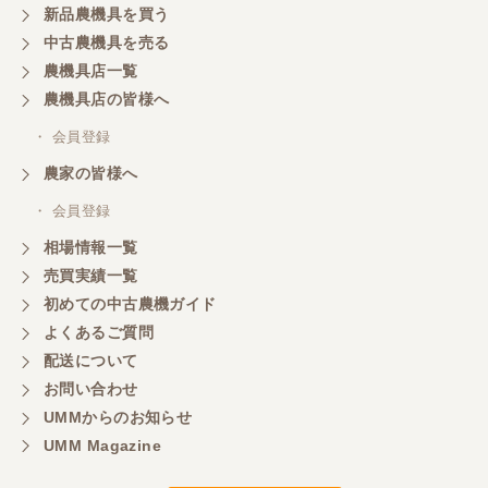
新品農機具を買う
ありがとうございます。
中古農機具を売る
農機具店一覧
農機具店の皆様へ
岐阜県／横倉林
ありがとうございます
・ 会員登録
農家の皆様へ
岐阜県／横倉林
・ 会員登録
ありがとうございます
相場情報一覧
売買実績一覧
初めての中古農機ガイド
岐阜県／横倉林
よくあるご質問
ありがとうございます
配送について
お問い合わせ
UMMからのお知らせ
岐阜県／横倉林
UMM Magazine
ありがとうございます