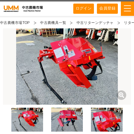
ログイン
会員登録
中古農機市場TOP
中古農機具一覧
中古リターンデッチャ
リター