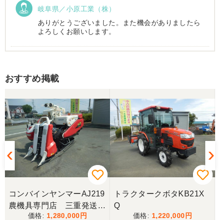
岐阜県／小原工業（株）
ありがとうございました。また機会がありましたら
よろしくお願いします。
岐阜県／
おすすめ掲載
西川さま。電話対応から自社納車まで丁寧で信頼で
きる方です。農機はまたこちらで購入したいです。
岐阜県／
完璧に整備されており、対応も親切で丁寧。配送ま
で自社で対応してくださり本当にありがとうござい
ました。次回もこちらで購入させて頂きます。
岐阜県／田畑
コンバインヤンマーAJ219
トラクタークボタKB21X
今回もしっかり整備整備をしてくださり安心です大
農機具専門店 三重発送整
Q
事に長く使わせていただきますありがとうございま
1,280,000
1,220,000
備済み
す