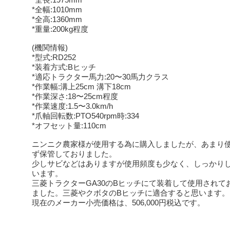
*全幅:1010mm
*全高:1360mm
*重量:200kg程度
(機関情報)
*型式:RD252
*装着方式:Bヒッチ
*適応トラクター馬力:20〜30馬力クラス
*作業幅:溝上25cm 溝下18cm
*作業深さ:18〜25cm程度
*作業速度:1.5〜3.0km/h
*爪軸回転数:PTO540rpm時:334
*オフセット量:110cm
ニンニク農家様が使用する為に購入しましたが、あまり
ず保管しておりました。
少しサビなどはありますが使用頻度も少なく、しっかり
います。
三菱トラクターGA30のBヒッチにて装着して使用されて
ました。三菱やクボタのBヒッチに適合すると思います。
現在のメーカー小売価格は、506,000円税込です。