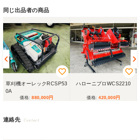
同じ出品者の商品
6
草刈機オーレックRCSP53
ハローニプロWCS2210
0A
880,000
420,000
連絡先
Contact