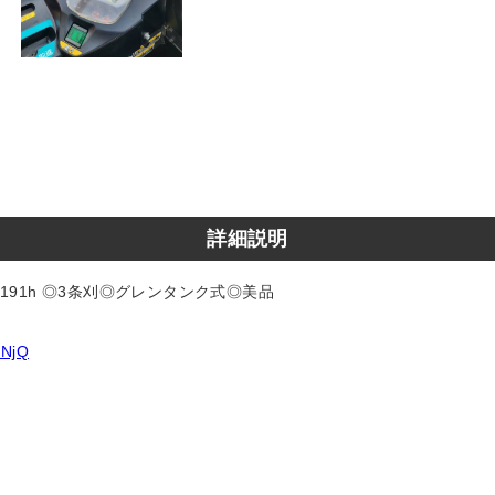
詳細説明
時間191h ◎3条刈◎グレンタンク式◎美品
JNjQ