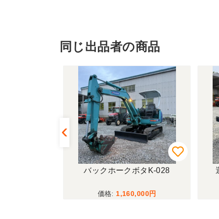
同じ出品者の商品
ーBe50A
バックホークボタK-028
000
1,160,000