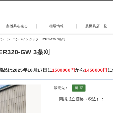
農機具を売る
相場情報
農機具店一覧
イン
コンバイン クボタ ER320-GW 3条刈
320-GW 3条刈
品は2025年10月17日に
1500000円
から
1450000円
に
販売先：
農 家
商談成立価格（税込）：