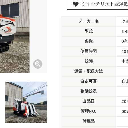
ウォッチリスト登録
メーカー名
ク
型式
ER
条数
3
使用時間
19
状態
中
運賃・配送方法
自走可否
自
整備状況
出品日
20
管理NO.
00
付属品