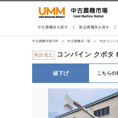
中古農機具を探す
新品農機具を探す
中古農機市場TOP
中古農機具一覧
中古コンバ
コンバイン クボタ ER
商談成立
値下げ
こちらの商