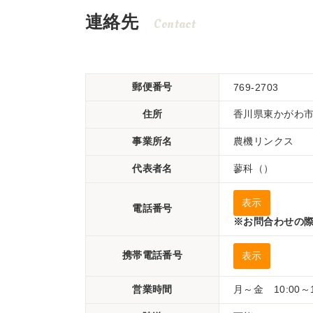
連絡先
Contact
郵便番号
769-2703
住所
香川県東かがわ市伊
事業所名
農機リンクス
代表者名
蓼科（）
表示
電話番号
※お問合わせの際
携帯電話番号
表示
営業時間
月～金 10:00～