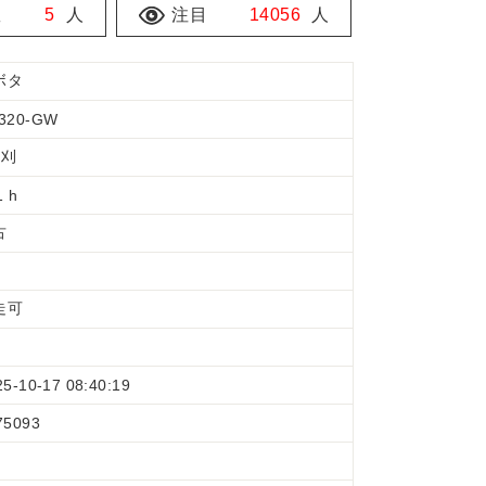
数
5
人
注目
14056
人
ボタ
320-GW
条刈
1 h
古
走可
25-10-17 08:40:19
75093