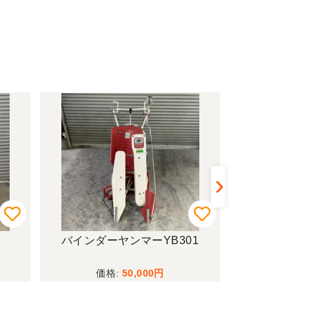
バインダーヤンマーYB301
耕運機
50,000