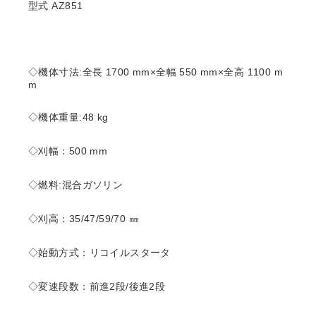
型式 AZ851
◇機体寸法:全長 1700 mm×全幅 550 mm×全高 1100 m
m
◇機体重量:48 kg
◇刈幅：500 mm
◇燃料:混合ガソリン
◇刈高：35/47/59/70 ㎜
◇始動方式：リコイルスタータ
◇変速段数：前進2段/後進2段