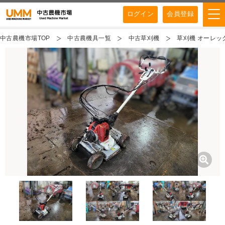
ログイン
会員登録
中古農機市場TOP
中古農機具一覧
中古草刈機
草刈機 オーレック