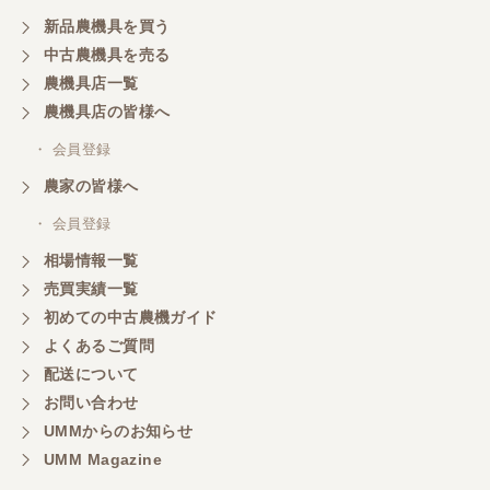
こちらの、対応、も、よくして、くれました。
新品農機具を買う
中古農機具を売る
農機具店一覧
三重県／谷本勝美
農機具店の皆様へ
対応も、よくしてくれました、有難うございまし
た。
・ 会員登録
農家の皆様へ
三重県／山本
・ 会員登録
対応ありがとうございました。
相場情報一覧
売買実績一覧
初めての中古農機ガイド
三重県／山本
よくあるご質問
共立シュレッターを受け取りました。 状態は問題な
配送について
く、エンジンも調子がよさそうです。 ありがとうご
ざいました。
お問い合わせ
UMMからのお知らせ
UMM Magazine
三重県／