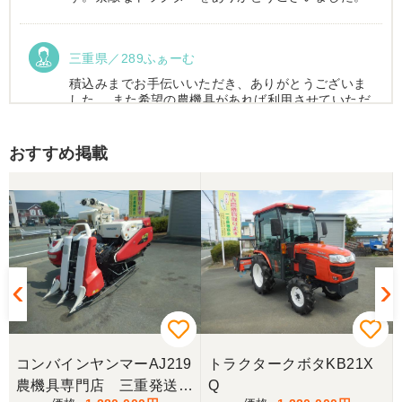
三重県／289ふぁーむ
積込みまでお手伝いいただき、ありがとうございま
した。 また希望の農機具があれば利用させていただ
きます。
おすすめ掲載
三重県／トシ
この度はお世話になりました。また、機会があれば
よろしくお願いします。
三重県／ユウスケ
購入から引き取りまでスムーズでした。ありがとう
ございました。
コンバインヤンマーAJ219
トラクタークボタKB21X
三重県／
農機具専門店 三重発送整
Q