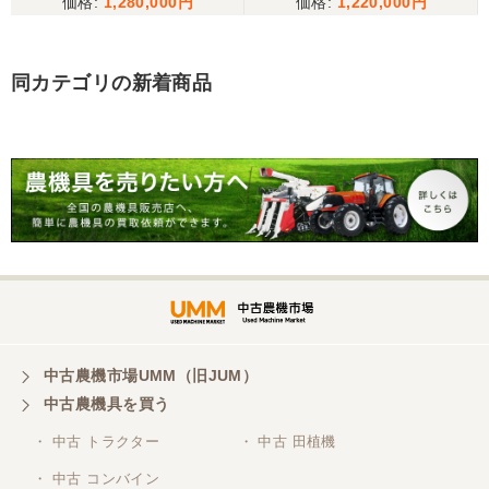
1,280,000
1,220,000
備済み
当方の要望に対して、素早く対応していただき感謝
しております。 ありがとうございました。
同カテゴリの新着商品
三重県／山﨑
スタッフの鈴木さんが親切で機械に詳しく 丁寧にご
対応頂きました。 ありがとう！ 少し距離はあります
が、今後も農機具を買う際はのうき屋さんを利用し
ようと思います。
三重県／miraisann
写真と現物が違いすぎる
三重県／谷本勝美
中古農機市場UMM（旧JUM）
中古農機具を買う
こちらの、対応も、よく、大変、満足、です。
・ 中古 トラクター
・ 中古 田植機
・ 中古 コンバイン
三重県／谷本勝美