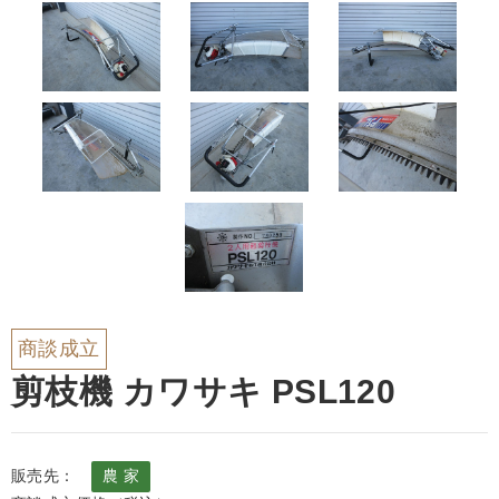
商談成立
剪枝機 カワサキ PSL120
販売先：
農 家