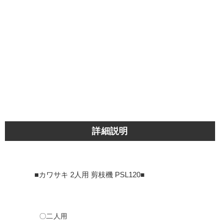
詳細説明
■カワサキ 2人用 剪枝機 PSL120
■
〇二人用