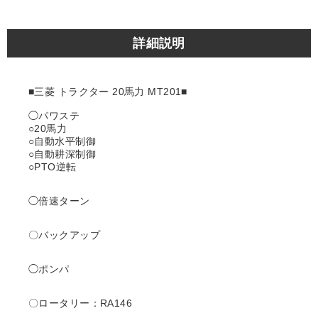
詳細説明
■三菱 トラクター 20馬力 MT201■
◯パワステ
○20馬力
○自動水平制御
○自動耕深制御
○PTO逆転
◯倍速ターン
〇バックアップ
◯ポンパ
〇ロータリー：RA146