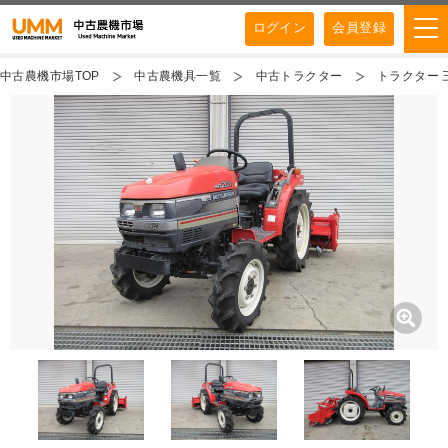
ログイン
会員登録
中古農機市場TOP
中古農機具一覧
中古トラクター
トラクター 三