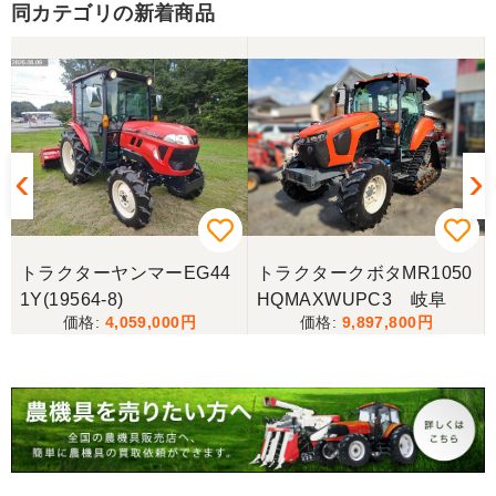
同カテゴリの新着商品
三重県／山﨑
スタッフの鈴木さんが親切で機械に詳しく 丁寧にご
対応頂きました。 ありがとう！ 少し距離はあります
が、今後も農機具を買う際はのうき屋さんを利用し
ようと思います。
三重県／miraisann
写真と現物が違いすぎる
トラクターヤンマーEG44
トラクタークボタMR1050
1Y(19564-8)
HQMAXWUPC3 岐阜
三重県／谷本勝美
4,059,000
9,897,800
こちらの、対応も、よく、大変、満足、です。
三重県／谷本勝美
こちらの、対応、も、よくして、くれました。