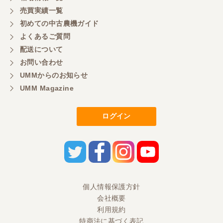
もよろしくお願いしたいです。
売買実績一覧
初めての中古農機ガイド
よくあるご質問
三重県／
配送について
初めてコンバインを買いに行ったのですが、とても
明るい方に担当していただき細かく説明して下さっ
お問い合わせ
てとても嬉しかったです。
UMMからのお知らせ
UMM Magazine
三重県／
ログイン
担当さんの説明が丁寧で分かりやすく、急な要望に
も迅速に対応して頂き非常に助かりました。
三重県／
良い接客でした。今後も利用します。
個人情報保護方針
会社概要
三重県／
利用規約
特商法に基づく表記
とても良い対応でした。また利用したいです。