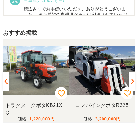
三重県／289ふぁーむ
積込みまでお手伝いいただき、ありがとうございま
した。 また希望の農機具があれば利用させていただ
きます。
おすすめ掲載
三重県／トシ
この度はお世話になりました。また、機会があれば
よろしくお願いします。
三重県／ユウスケ
購入から引き取りまでスムーズでした。ありがとう
ございました。
トラクタークボタKB21X
コンバインクボタR325
三重県／
Q
1,220,000
3,200,000
当方の要望に対して、素早く対応していただき感謝
しております。 ありがとうございました。