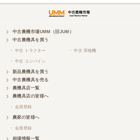
三重県／谷本勝美
対応も、よくしてくれました、有難うございまし
た。
中古農機市場UMM（旧JUM）
中古農機具を買う
三重県／山本
・ 中古 トラクター
・ 中古 田植機
対応ありがとうございました。
・ 中古 コンバイン
新品農機具を買う
三重県／山本
中古農機具を売る
共立シュレッターを受け取りました。 状態は問題な
農機具店一覧
く、エンジンも調子がよさそうです。 ありがとうご
ざいました。
農機具店の皆様へ
・ 会員登録
三重県／
農家の皆様へ
いつも色々お願いごとをしますが、 無理なお願いも
・ 会員登録
嫌な顔をせずに一生懸命頑張ってくれる中山さんに
感謝しています。ここで3台買いましたが、これから
相場情報一覧