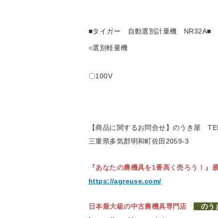
■タイガー 自動選別計量機 NR32A■
○選別軽量機
〇100V
【商品に関するお問合せ】のうき屋
TE
三重県多気郡明和町佐田2059-3
『あなたの農機具を1番高く売ろう！』
https://agreuse.com/
日本最大級の中古農機具専門店
の