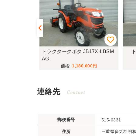
LTA10
トラクタークボタ JB17X-LBSM
ト
AG
000
1,180,000
連絡先
Contact
郵便番号
515-0331
住所
三重県多気郡明和町