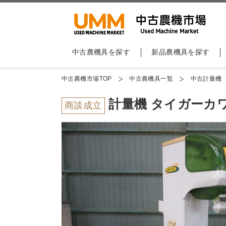
中古農機具を探す
新品農機具を探す
中古農機市場TOP
中古農機具一覧
中古計量機
計量機 タイガーカワシ
商談成立