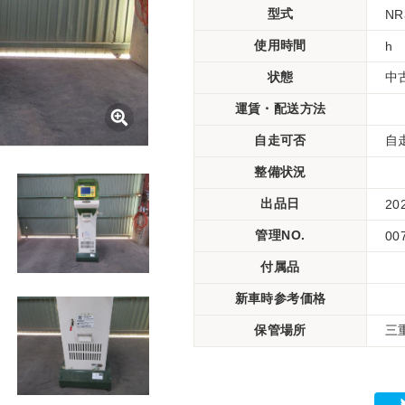
型式
NR
使用時間
h
状態
中
運賃・配送方法
自走可否
自
整備状況
出品日
20
管理NO.
00
付属品
新車時参考価格
保管場所
三