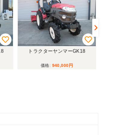
8
トラクターヤンマーGK18
籾摺機サタケN
940,000