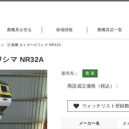
農機具を売る
相場情報
農機具店一覧
計量機 タイガーカワシマ NR32A
マ NR32A
販売先：
農 家
商談成立価格（税込）：
ウォッチリスト登録
メーカー名
タ