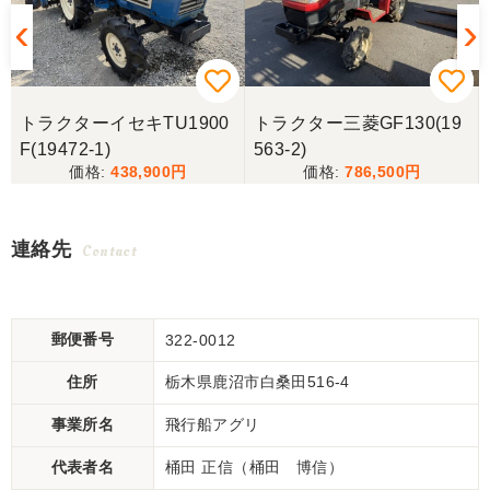
トラクターイセキTU1900
トラクター三菱GF130(19
F(19472-1)
563-2)
438,900
786,500
連絡先
Contact
郵便番号
322-0012
住所
栃木県鹿沼市白桑田516-4
事業所名
飛行船アグリ
代表者名
桶田 正信（桶田 博信）