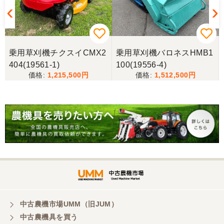
ム
乗用草刈機チクスイCMX2
乗用草刈機バロネスHMB1
404(19561-1)
100(19556-4)
1,215,500
1,512,500
中古農機市場UMM（旧JUM）
中古農機具を買う