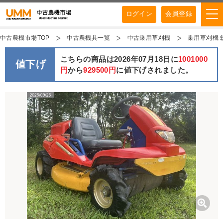
ログイン
会員登録
中古農機市場TOP
中古農機具一覧
中古乗用草刈機
乗用草刈機 筑水
こちらの商品は2026年07月18日に
1001000
値下げ
円
から
929500円
に値下げされました。