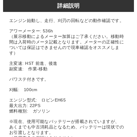
詳細説明
エンジン始動し、走行、刈刃の回転などの動作確認です。
アワーメーター: 536h
（展示移動によるメーター加算はご了承ください。移動時
間は入荷時のメータ記載となります。メーターの正確性に
ついては保証はできませんので現車確認をオススメしま
す）
主変速: HST 前進、後進
副変速: 作業-移動
パワステ付きです。
刈幅: 100cm
エンジン型式: ロビンEH65
最大出力: 22PS
燃料種別: ガソリン
※現在、使用可能なバッテリーが搭載されていますが、
あくまでも中古消耗品となるため、バッテリーは現状での
お引渡しとなります。