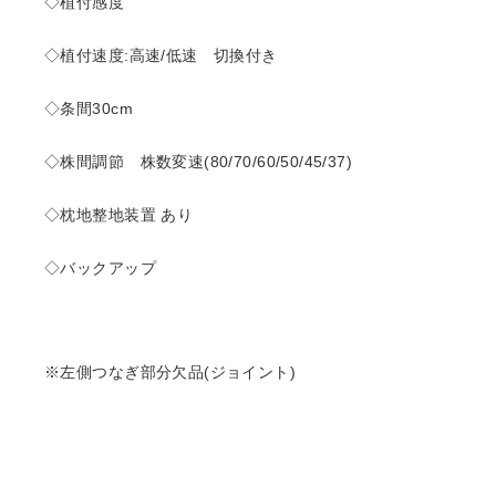
◇植付感度
◇植付速度:高速/低速 切換付き
◇条間30cm
◇株間調節 株数変速(80/70/60/50/45/37)
◇枕地整地装置 あり
◇バックアップ
※左側つなぎ部分欠品(ジョイント)