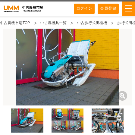
ログイン
会員登録
中古農機市場TOP
中古農機具一覧
中古歩行式田植機
歩行式田植