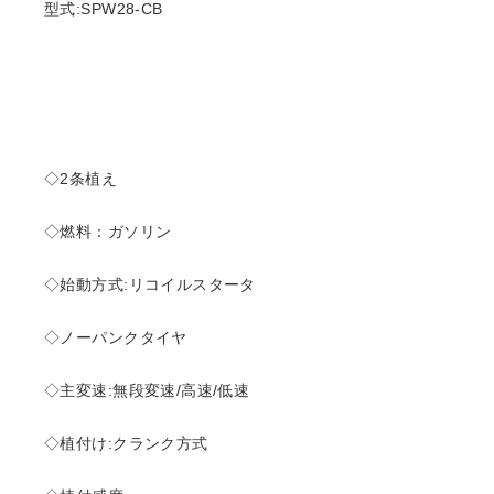
型式:SPW28-CB
◇2条植え
◇燃料：ガソリン
◇始動方式:リコイルスタータ
◇ノーパンクタイヤ
◇主変速:無段変速/高速/低速
◇植付け:クランク方式