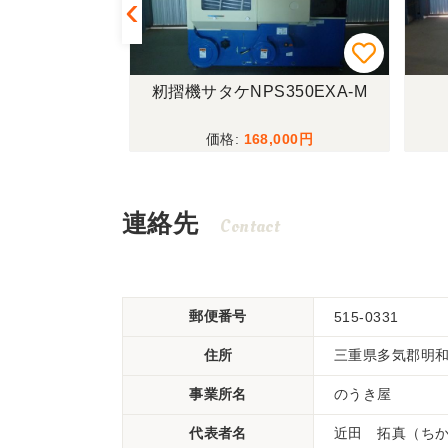
SP853A
籾摺機サタケNPS350EXA-M
,000
168,000
連絡先
Contact
郵便番号
515-0331
住所
三重県多気郡明和町
事業所名
のうき屋
代表者名
近田 拓真（ち