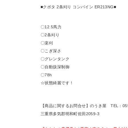
■クボタ 2条刈り
コンバイン ER213NG■
〇
12.5馬力
〇2条刈り
〇楽刈
〇こぎ深さ
〇グレンタンク
〇自動扱深制御
〇78h
☆状態綺麗です！
【商品に関するお問合せ】のうき屋
TEL：059
三重県多気郡明和町佐田2059-3