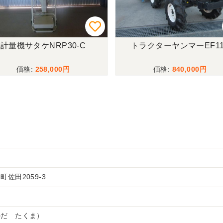
計量機サタケNRP30-C
トラクターヤンマーEF11
258,000
840,000
佐田2059-3
かだ たくま）