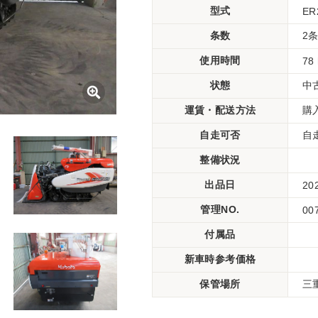
型式
ER
条数
2
使用時間
78
状態
中
運賃・配送方法
購
自走可否
自
整備状況
出品日
20
管理NO.
00
付属品
新車時参考価格
保管場所
三