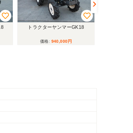
8
トラクターヤンマーGK18
計量機イ
940,000