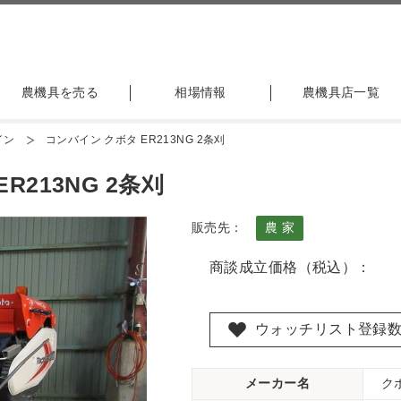
農機具を売る
相場情報
農機具店一覧
イン
コンバイン クボタ ER213NG 2条刈
R213NG 2条刈
販売先：
農 家
商談成立価格（税込）：
ウォッチリスト登録
メーカー名
ク