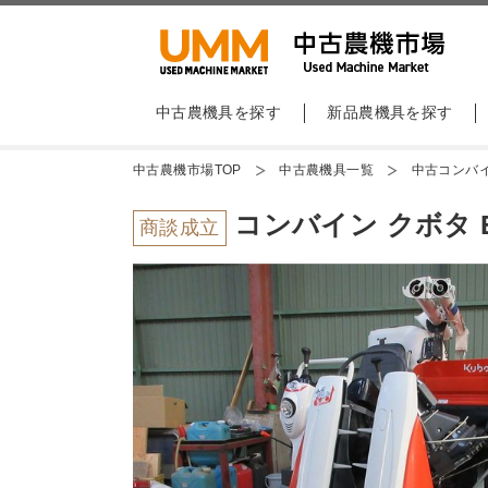
中古農機具を探す
新品農機具を探す
中古農機市場TOP
中古農機具一覧
中古コンバ
コンバイン クボタ E
商談成立