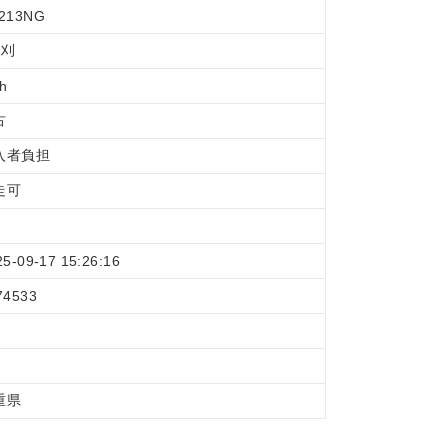
213NG
条刈
 h
古
入者負担
走可
25-09-17 15:26:16
74533
重県