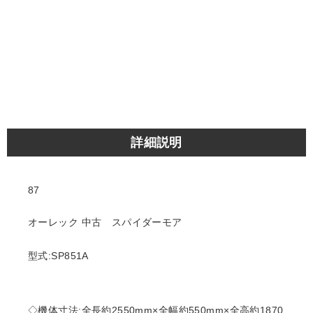
詳細説明
87
オーレック 中古 スパイダーモア
型式:SP851A
◇機体寸法:全長約2550mm×全幅約550mm×全高約1870