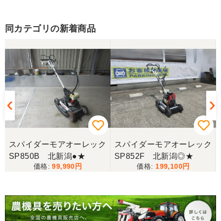
同カテゴリの新着商品
ク
スパイダーモアオーレック
スパイダーモアオーレック
SP850B 北新潟●★
SP852F 北新潟◎★
99,990
199,100