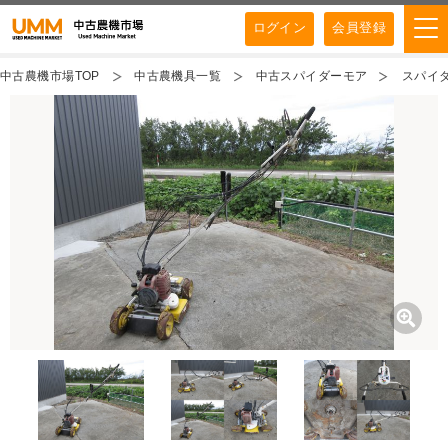
ログイン
会員登録
中古農機市場TOP
中古農機具一覧
中古スパイダーモア
スパイダ