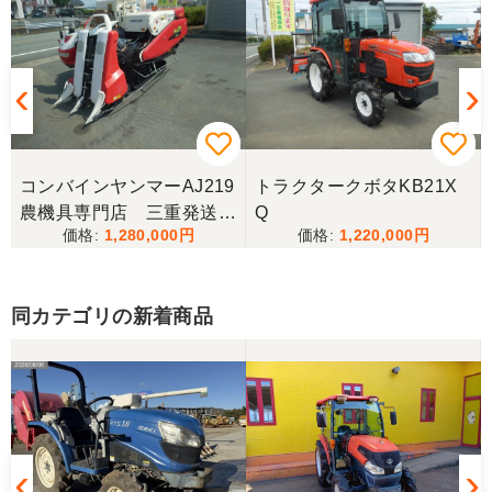
岐阜県／
完璧に整備されており、対応も親切で丁寧。配送ま
で自社で対応してくださり本当にありがとうござい
ました。次回もこちらで購入させて頂きます。
岐阜県／田畑
コンバインヤンマーAJ219
トラクタークボタKB21X
今回もしっかり整備整備をしてくださり安心です大
農機具専門店 三重発送整
Q
事に長く使わせていただきますありがとうございま
1,280,000
1,220,000
備済み
す
同カテゴリの新着商品
岐阜県／田畑
しっかり整備をしてくださり安心して購入させてい
ただきましたありがとうございます
岐阜県／長池松広
この度は、コンバイン購入に際しまして、納品日に