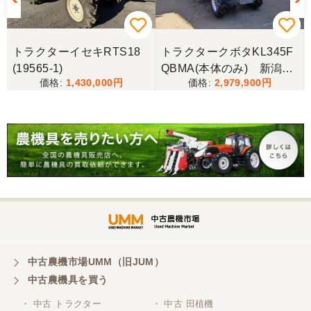
際しては、ご配慮頂き誠にありがとうございまし
た。本当に助かりました。
トラクターイセキRTS18
トラクタークボタKL345F
岐阜県／バインダー
(19565-1)
QBMA(本体のみ) 新潟●
急なお願いにも対応ありがとうございました。 あり
1,430,000
2,979,900
〇
がとうございました。 親切に対応していただきまし
た。
岐阜県／横倉林
ありがとうございます。
岐阜県／横倉林
ありがとうございます
中古農機市場UMM（旧JUM）
中古農機具を買う
岐阜県／横倉林
・ 中古 トラクター
・ 中古 田植機
ありがとうございます