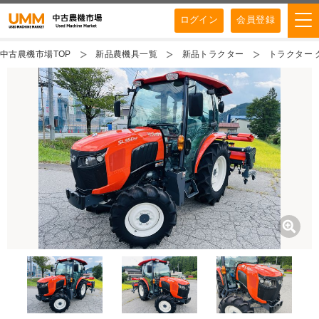
ログイン
会員登録
中古農機市場TOP
新品農機具一覧
新品トラクター
トラクター ク