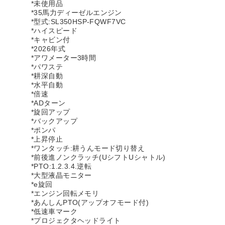
*未使用品
*35馬力ディーゼルエンジン
*型式:SL350HSP-FQWF7VC
*ハイスピード
*キャビン付
*2026年式
*アワメーター3時間
*パワステ
*耕深自動
*水平自動
*倍速
*ADターン
*旋回アップ
*バックアップ
*ポンパ
*上昇停止
*ワンタッチ:耕うんモード切り替え
*前後進ノンクラッチ(UシフトUシャトル)
*PTO:1.2.3.4.逆転
*大型液晶モニター
*e旋回
*エンジン回転メモリ
*あんしんPTO(アップオフモード付)
*低速車マーク
*プロジェクタヘッドライト