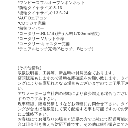
*ワンピースフルオープンボンネット
*前輪タイヤサイズ:8-16
*後輪タイヤサイズ:13.6-24
*AUTOエアコン
*CDラジオ完備
*前後ワイパー
*ロータリー:RL17S (耕うん幅1700mm程度)
*ロータリー:Vカット仕様
*ロータリー:キャスター完備
*デュアルヒッチ完備(Sヒッチ、Bヒッチ)
(その他情報)
取扱説明書、工具等、新品時の付属品全てあります。
店頭販売もしますので常時在庫確認をお願い致します。タ
ングにより在庫切れとなる場合もございますのでご了承下
い。
アワメーターは当社内の移動により多少増える場合もござ
すのでご了承下さい。
現車確認、陸送見積もりなどお気軽にお問合せ下さい。タ
ングが合えば混載便にて安く配送する事も可能ですのでお
にご連絡下さい。
お客様にてお引取りの場合と近県の方で当社にて配送可能
合は現金引き換えも対応可能です。その他は銀行振込にて