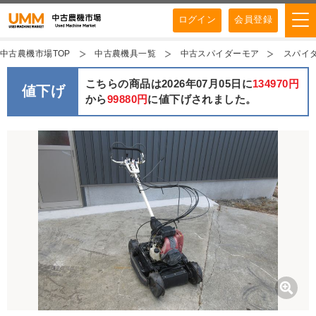
ログイン
会員登録
中古農機市場TOP
中古農機具一覧
中古スパイダーモア
スパイダ
こちらの商品は2026年07月05日に
134970円
値下げ
から
99880円
に値下げされました。