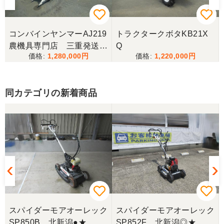
コンバインヤンマーAJ219
トラクタークボタKB21X
農機具専門店 三重発送整
Q
1,280,000
1,220,000
備済み
同カテゴリの新着商品
ク
スパイダーモアオーレック
スパイダーモアオーレック
SP850B 北新潟●★
SP852F 北新潟◎★