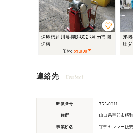
送塵機笹川農機B-802K籾ガラ搬
運搬
送機
圧ダ
55,000
連絡先
Contact
郵便番号
755-0011
住所
山口県宇部市昭
事業所名
宇部ヤンマー販