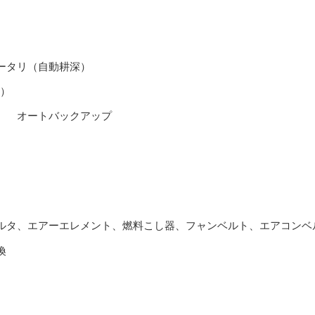
ータリ（自動耕深）
）
） オートバックアップ
ルタ、エアーエレメント、燃料こし器、フャンベルト、エアコンベ
換