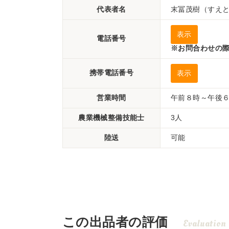
代表者名
末冨茂樹（すえ
表示
電話番号
※お問合わせの際
携帯電話番号
表示
営業時間
午前８時～午後
農業機械整備技能士
3人
陸送
可能
この出品者の評価
Evaluation