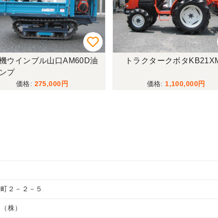
機ウインブル山口AM60D油
トラクタークボタKB21X
ンプ
275,000
1,100,000
和町２－２－５
売（株）