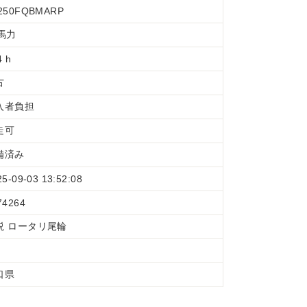
250FQBMARP
5馬力
4 h
古
入者負担
走可
備済み
25-09-03 13:52:08
74264
説 ロータリ尾輪
口県