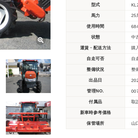
型式
KL
馬力
2
使用時間
68
状態
中
運賃・配送方法
購
自走可否
自
整備状況
整
出品日
20
管理NO.
00
付属品
取
新車時参考価格
保管場所
山