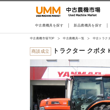
中古農機具を探す
新品農機具を探す
中古農機市場TOP
中古農機具一覧
中古トラク
トラクター クボタ KL
商談成立