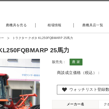
農機具を売る
相場情報
農機具店一覧
ター
トラクター クボタ KL250FQBMARP 25馬力
250FQBMARP 25馬力
販売先：
農 家
商談成立価格（税込）：
ウォッチリスト登録
メーカー名
ク