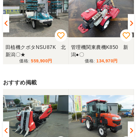
田植機クボタNSU87K 北
管理機関東農機K850 新
新潟〇★
潟●〇
559,900
134,970
おすすめ掲載