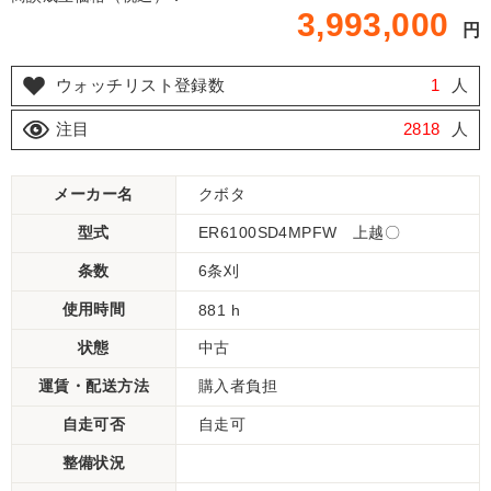
3,993,000
円
ウォッチリスト登録数
1
人
注目
2818
人
メーカー名
クボタ
型式
ER6100SD4MPFW 上越〇
条数
6条刈
使用時間
881 h
状態
中古
運賃・配送方法
購入者負担
自走可否
自走可
整備状況