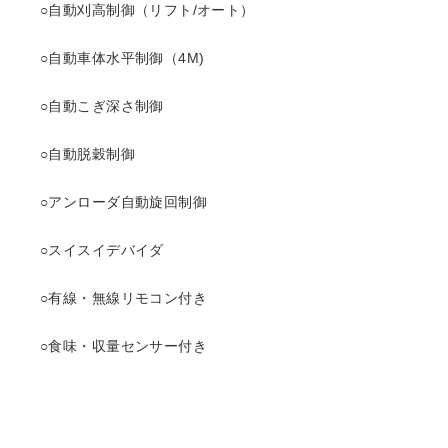
○自動刈高制御（リフト/オート）
○自動車体水平制御（4M)
○自動こぎ深さ制御
○自動脱穀制御
○アンローダ自動旋回制御
○スイスイデバイダ
○有線・無線リモコン付き
○食味・収量センサー付き