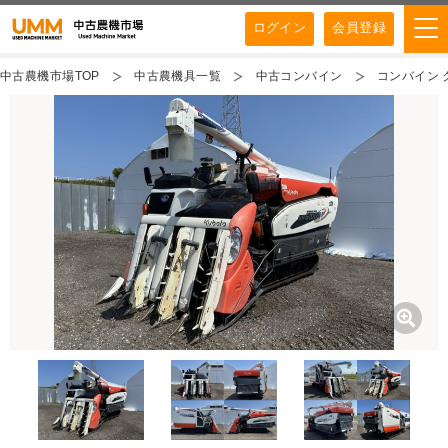
ログイン
会員登録
中古農機市場TOP
中古農機具一覧
中古コンバイン
コンバイン ク