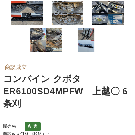
商談成立
コンバイン クボタ
ER6100SD4MPFW 上越〇 6
条刈
販売先：
農 家
商談成立価格（税込）：