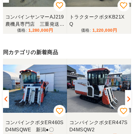
コンバインヤンマーAJ219
トラクタークボタKB21X
農機具専門店 三重発送整
Q
1,280,000
1,220,000
備済み
同カテゴリの新着商品
コンバインクボタER460S
コンバインクボタER447S
D4MSQWE 新潟●〇
D4MSQW2