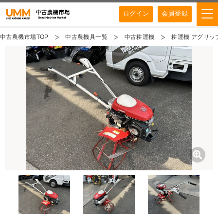
ログイン
会員登録
中古農機市場TOP
中古農機具一覧
中古耕運機
耕運機 アグリップ 