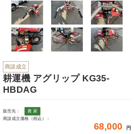
商談成立
耕運機 アグリップ KG35-
HBDAG
販売先：
農 家
商談成立価格（税込）：
68,000
円