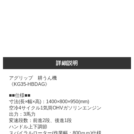
詳細説明
アグリップ 耕うん機
《KG35-HBDAG》
■■仕様■■
寸法(長×幅×高)：1400×800×950(mm)
空冷4サイクル1気筒OHVガソリンエンジン
出力：3馬力
変速段数：前進2段、後進1段
ハンドル上下調節
スパイラルローター(作業幅：800ｍｍ)仕様