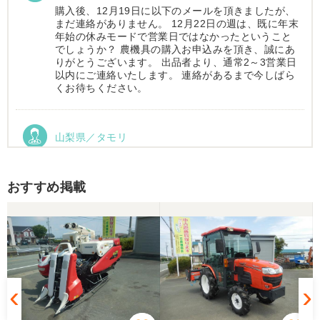
購入後、12月19日に以下のメールを頂きましたが、
まだ連絡がありません。 12月22日の週は、既に年末
年始の休みモードで営業日ではなかったということ
でしょうか？ 農機具の購入お申込みを頂き、誠にあ
りがとうございます。 出品者より、通常2～3営業日
以内にご連絡いたします。 連絡があるまで今しばら
くお待ちください。
山梨県／タモリ
お昼時にお伺いしたにもかかわらず、親切丁寧なご
対応ありがとうございました。大切に使わせていた
だきます。ありがとうございました。
おすすめ掲載
山梨県／伊藤明久
引き取りに行くまでに 時間が掛かってしまって
待っていて頂き有り難うございました。
山梨県／樋野進悦