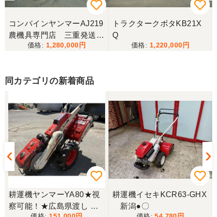
メールの返信がなかったので、残念ですが、こちら
からキャンセルのメールを送った。
コンバインヤンマーAJ219
トラクタークボタKB21X
農機具専門店 三重発送整
Q
1,280,000
1,220,000
備済み
山梨県／伊藤明久
こちらの希望価格にして頂き有り難う御座いまし
た。 引き取りにお伺いするまで 待って頂き有り難
同カテゴリの新着商品
うございました。
山梨県／じん
整備された中古のバインダーを探していて、金額も
だいたい予算内だったのですぐに決めました！ それ
から陸送が可能という所も大きな決め手で、良い買
い物が出来たと非常に満足しております。
山梨県／今井基史
耕運機ヤンマーYA80★視
耕運機イセキKCR63-GHX
この度は、迅速な対応ありがとうございました。た
察可能！★広島県渡し ヤ
新潟●〇
だ、メールに記載の配達の受け取りについてタイム
151,000
54,780