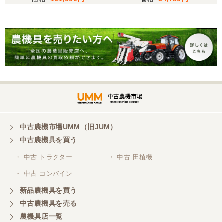
ンマー 耕運機 YA80 8馬力
ラグがあり少しとまどいましたので、星をひとつの
歩行型 管理機 農用トラク
けました。
ター 手押し式 ディーゼル
現状渡し【P11435487】
山梨県／
迅速丁寧にご対応くださいました。この度はありが
とうございます。
山梨県／
ありがとうございました。 安心でしっかりしたお店
です。
中古農機市場UMM（旧JUM）
中古農機具を買う
・ 中古 トラクター
・ 中古 田植機
山梨県／井上農場
・ 中古 コンバイン
このたびはお取引ありがとうございました。 梱包も
丁寧で、機械も問題なく動作しました。
新品農機具を買う
中古農機具を売る
農機具店一覧
山梨県／