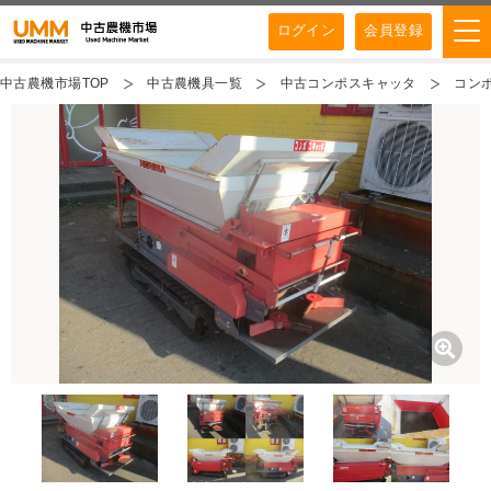
ログイン
会員登録
中古農機市場TOP
中古農機具一覧
中古コンポスキャッタ
コンポ