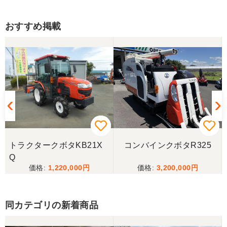
岐阜県／
おすすめ掲載
西川さま。電話対応から自社納車まで丁寧で信頼で
きる方です。農機はまたこちらで購入したいです。
岐阜県／
完璧に整備されており、対応も親切で丁寧。配送ま
で自社で対応してくださり本当にありがとうござい
ました。次回もこちらで購入させて頂きます。
岐阜県／田畑
トラクタークボタKB21X
コンバインクボタR325
今回もしっかり整備整備をしてくださり安心です大
Q
事に長く使わせていただきますありがとうございま
1,220,000
3,200,000
す
同カテゴリの新着商品
岐阜県／田畑
しっかり整備をしてくださり安心して購入させてい