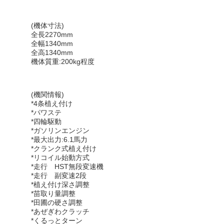
(機体寸法)
全長2270mm
全幅1340mm
全高1340mm
機体質重:200kg程度
(機関情報)
*4条植え付け
*パワステ
*四輪駆動
*ガソリンエンジン
*最大出力:6.1馬力
*クランク式植え付け
*リコイル始動方式
*走行 HST無段変速機
*走行 副変速2段
*植え付け深さ調整
*苗取り量調整
*田圃の硬さ調整
*あぜぎわクラッチ
*くるっとターン