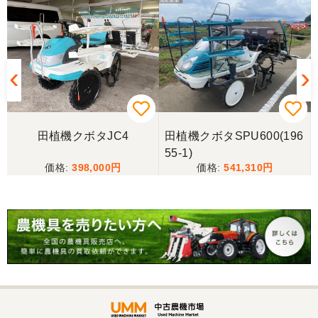
ただきましたありがとうございます
岐阜県／長池松広
この度は、コンバイン購入に際しまして、納品日に
際しては、ご配慮頂き誠にありがとうございまし
た。本当に助かりました。
田植機クボタJC4
田植機クボタSPU600(196
岐阜県／バインダー
55-1)
急なお願いにも対応ありがとうございました。 あり
398,000
541,310
がとうございました。 親切に対応していただきまし
た。
岐阜県／横倉林
ありがとうございます。
岐阜県／横倉林