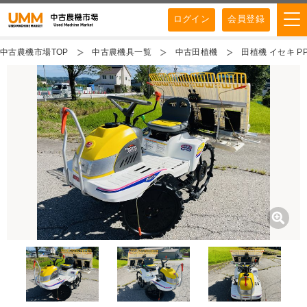
ログイン
会員登録
中古農機市場TOP
中古農機具一覧
中古田植機
田植機 イセキ PP