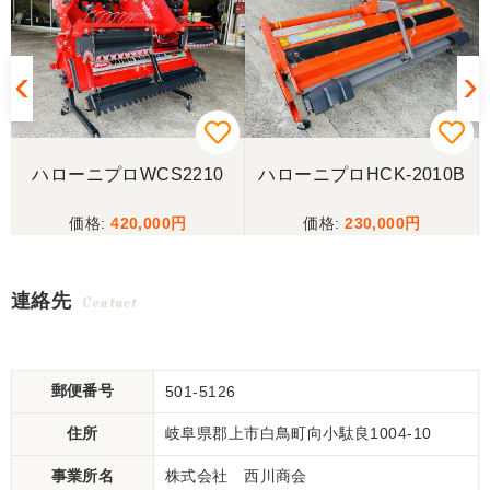
3
ハローニプロWCS2210
ハローニプロHCK-2010B
420,000
230,000
連絡先
Contact
郵便番号
501-5126
住所
岐阜県郡上市白鳥町向小駄良1004-10
事業所名
株式会社 西川商会