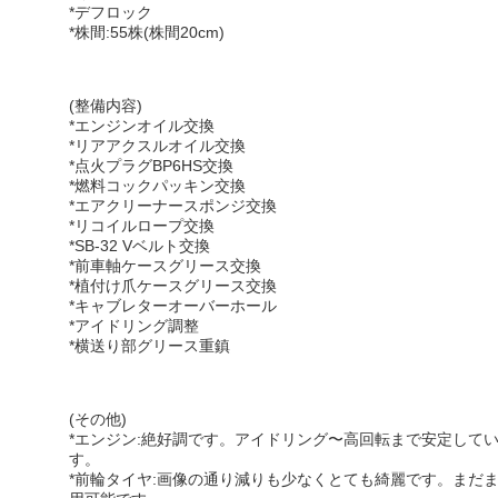
*デフロック
*株間:55株(株間20cm)
(整備内容)
*エンジンオイル交換
*リアアクスルオイル交換
*点火プラグBP6HS交換
*燃料コックパッキン交換
*エアクリーナースポンジ交換
*リコイルロープ交換
*SB-32 Vベルト交換
*前車軸ケースグリース交換
*植付け爪ケースグリース交換
*キャブレターオーバーホール
*アイドリング調整
*横送り部グリース重鎮
(その他)
*エンジン:絶好調です。アイドリング〜高回転まで安定して
す。
*前輪タイヤ:画像の通り減りも少なくとても綺麗です。まだ