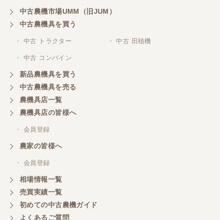
福岡県／ぶるーす
中古農機市場UMM（旧JUM）
迅速丁寧な対応で、稲刈りも無事に終えることがで
きました。 程度極上のコンバインを相場よりかなり
中古農機具を買う
プライスダウンで購入でき大変に感謝しておりま
す。 稲刈り後、メンテしてワックス掛けたら知り合
・ 中古 トラクター
・ 中古 田植機
いは、新車と勘違いしてました（笑 また機会あるよ
・ 中古 コンバイン
うでしたらよろしくお願いいたします。
新品農機具を買う
中古農機具を売る
福岡県／あらら還
農機具店一覧
親切・誠実なご対応でした。
農機具店の皆様へ
・ 会員登録
福岡県／村人
農家の皆様へ
素晴らしい販売店です。商品の説明から納車まで、
素早く丁寧にされる社長さんです。また欲しい物が
・ 会員登録
あれば購入します。
相場情報一覧
売買実績一覧
初めての中古農機ガイド
福岡県／マエカワ
よくあるご質問
ずーーと欲しかった 色彩選別機を買うことができ