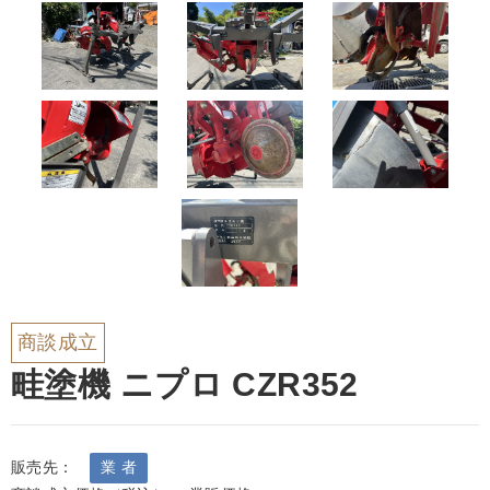
商談成立
畦塗機 ニプロ CZR352
販売先：
業 者