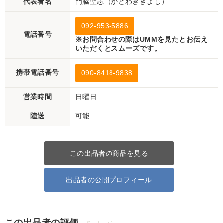
代表者名
門脇聖志（かどわききよし）
092-953-5886
電話番号
※お問合わせの際はUMMを見たとお伝え
いただくとスムーズです。
携帯電話番号
090-8418-9838
営業時間
日曜日
陸送
可能
この出品者の商品を見る
出品者の公開プロフィール
この出品者の評価