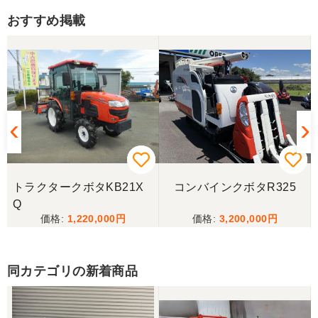
おすすめ掲載
福岡県／嶋田 正忠
色々と農機具屋さんと取引してきましたが、とても
親切で信頼のおける業者様でした。 これからもお付
き合いしたいと、思います。 有り難うございまし
た。
福岡県／中津かき
2025.6/14土曜日午前中に宇佐市院内町まで配達にき
てもらいました。以前ナカガワ農機商会さん当時に
トラクタークボタKB21X
コンバインクボタR325
きてもらってから2回目です。対応が丁寧で社長さん
Q
も奥さんも天候が悪い中配達ありがとうございまし
た。
1,220,000
3,200,000
福岡県／廣瀬 修一
同カテゴリの新着商品
丁寧な対応ありがとうございました。