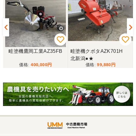
福岡県／廣瀬 修一
丁寧なご連絡ありがとうございました。またご利用
させて頂きます。
福岡県／にしむら
上
畦塗機鷹岡工業AZ35FB
畦塗機クボタAZK701H
丁寧な対応でした
北新潟●★
400,000
99,880
福岡県／nisimura
丁寧な対応をしていただきました。
福岡県／津田泰成
懇切丁寧で良心的な対応をして頂きありがとうござ
います。