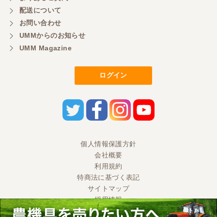
ました。しかも、未使用の状態です。 当方の価格に
配送について
も対応していただきまして、とても感謝していま
お問い合わせ
す。 直売用の米の販売促進に弾みをつけることがで
きます。 本当にありがとうございました。 また、ご
UMMからのお知らせ
縁がございましたらよろしくお願いいたします。
UMM Magazine
ログイン
福岡県／田舎暮らし
急ぎで田植え機が必要になり、ヤフオクで見つけ電
話連絡。こちらでも出品してて、尚且つこちらのほ
うが安く、さらに値引き、配送の手配までして頂き
ました。至れり尽くせりでした。ZP45Ⅼですが、発
売当初税込み約130万ぐらいと記憶してますが、配送
費込みで57万はお得だと思います。クボタと取引し
てますが、うちやったら一通り整備して80万ぐらい
個人情報保護方針
は欲しいなと言うてました。この機種は、故障が少
会社概要
ないみたいで、状態にもよりますが50万前後なら、
利用規約
買いだとも言うてました。今年4反ほど田植えしまし
たが、何も問題なく植えれました。整地ローター付
特商法に基づく表記
きはいいですね。きちんと整備し、大事にします。
サイトマップ
色々とありがとうございました。
採用情報