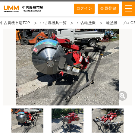
ログイン
会員登録
中古農機市場TOP
中古農機具一覧
中古畦塗機
畦塗機 ニプロ CZ