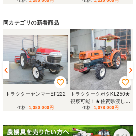
1,280,000
1,220,000
備済み
同カテゴリの新着商品
トラクターヤンマーEF222
トラクタークボタKL250★
視察可能！★佐賀県渡し
1,380,000
1,078,000
クボタ トラクター KL250
25馬力 2518h パワステ 逆
転 自動水平 倍速 キャノピ
ー RL5K ロータリー 現状