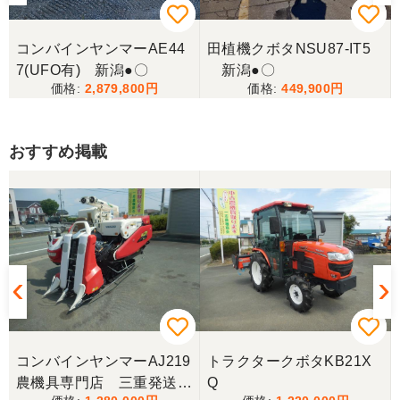
コンバインヤンマーAE44
田植機クボタNSU87-IT5
7(UFO有) 新潟●〇
新潟●〇
2,879,800
449,900
おすすめ掲載
コンバインヤンマーAJ219
トラクタークボタKB21X
農機具専門店 三重発送整
Q