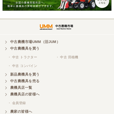
渡し【P11475389】
中古農機市場UMM（旧JUM）
中古農機具を買う
・ 中古 トラクター
・ 中古 田植機
・ 中古 コンバイン
新品農機具を買う
中古農機具を売る
農機具店一覧
農機具店の皆様へ
・ 会員登録
農家の皆様へ