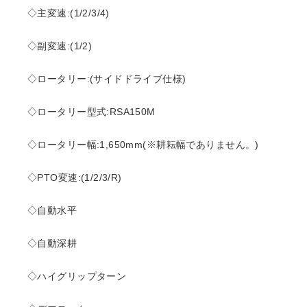
◇主変速:(1/2/3/4)
◇副変速:(1/2)
◇ロータリー:(サイドドライブ仕様)
◇ロータリー型式:RSA150M
◇ロータリー幅:1,650mm(※耕耘幅でありません。)
◇PTO変速:(1/2/3/R)
◇自動水平
◇自動深耕
◇ハイグリップターン