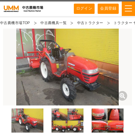
ログイン
会員登録
中古農機市場TOP
中古農機具一覧
中古トラクター
トラクター ヤ