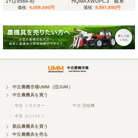
1Y(19564-8)
HQMAXWUPC3 岐阜
三重県／谷本勝美
4,059,000
9,897,800
こちらの、対応も、よく、大変、満足、です。
三重県／谷本勝美
こちらの、対応、も、よくして、くれました。
三重県／谷本勝美
対応も、よくしてくれました、有難うございまし
た。
中古農機市場UMM（旧JUM）
中古農機具を買う
三重県／山本
・ 中古 トラクター
・ 中古 田植機
対応ありがとうございました。
・ 中古 コンバイン
新品農機具を買う
三重県／山本
中古農機具を売る
共立シュレッターを受け取りました。 状態は問題な