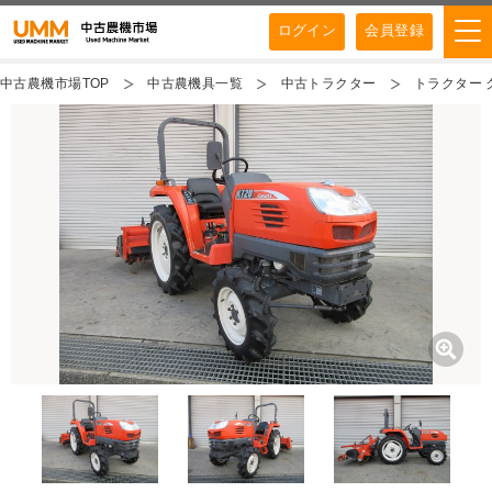
ログイン
会員登録
中古農機市場TOP
中古農機具一覧
中古トラクター
トラクター ク