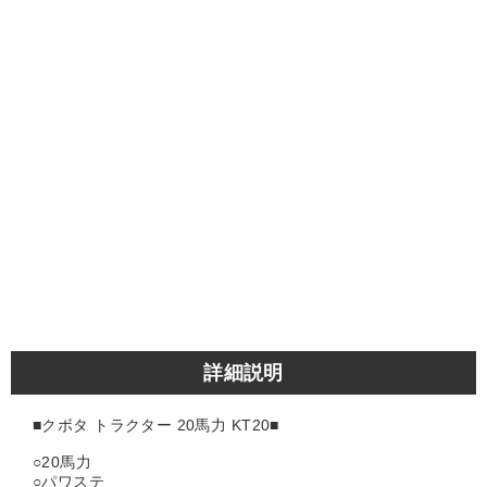
詳細説明
■クボタ トラクター 20馬力 KT20■
○20馬力
○パワステ