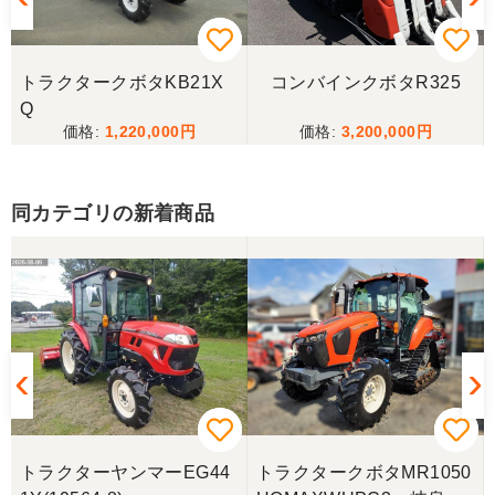
購入から引き取りまでスムーズでした。ありがとう
ございました。
トラクタークボタKB21X
コンバインクボタR325
三重県／
Q
1,220,000
3,200,000
当方の要望に対して、素早く対応していただき感謝
しております。 ありがとうございました。
同カテゴリの新着商品
三重県／山﨑
スタッフの鈴木さんが親切で機械に詳しく 丁寧にご
対応頂きました。 ありがとう！ 少し距離はあります
が、今後も農機具を買う際はのうき屋さんを利用し
ようと思います。
三重県／miraisann
写真と現物が違いすぎる
トラクターヤンマーEG44
トラクタークボタMR1050