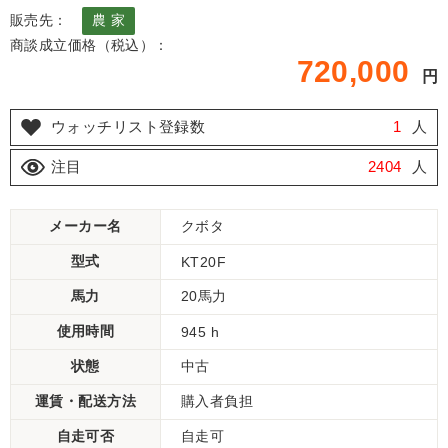
販売先：
農 家
商談成立価格（税込）：
720,000
円
ウォッチリスト登録数
1
人
注目
2404
人
メーカー名
クボタ
型式
KT20F
馬力
20馬力
使用時間
945 h
状態
中古
運賃・配送方法
購入者負担
自走可否
自走可