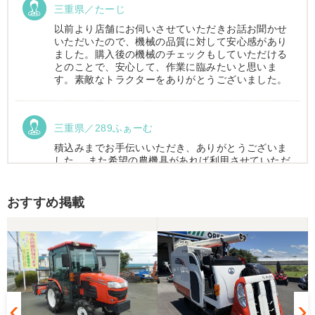
三重県／たーじ
以前より店舗にお伺いさせていただきお話お聞かせ
いただいたので、機械の品質に対して安心感があり
ました。購入後の機械のチェックもしていただける
とのことで、安心して、作業に臨みたいと思いま
す。素敵なトラクターをありがとうございました。
三重県／289ふぁーむ
積込みまでお手伝いいただき、ありがとうございま
した。 また希望の農機具があれば利用させていただ
きます。
おすすめ掲載
三重県／トシ
この度はお世話になりました。また、機会があれば
よろしくお願いします。
三重県／ユウスケ