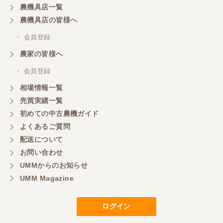
農機具店一覧
く、エンジンも調子がよさそうです。 ありがとうご
ざいました。
農機具店の皆様へ
・ 会員登録
三重県／
農家の皆様へ
いつも色々お願いごとをしますが、 無理なお願いも
・ 会員登録
嫌な顔をせずに一生懸命頑張ってくれる中山さんに
感謝しています。ここで3台買いましたが、これから
相場情報一覧
もよろしくお願いしたいです。
売買実績一覧
初めての中古農機ガイド
よくあるご質問
三重県／
配送について
初めてコンバインを買いに行ったのですが、とても
明るい方に担当していただき細かく説明して下さっ
お問い合わせ
てとても嬉しかったです。
UMMからのお知らせ
UMM Magazine
三重県／
ログイン
担当さんの説明が丁寧で分かりやすく、急な要望に
も迅速に対応して頂き非常に助かりました。