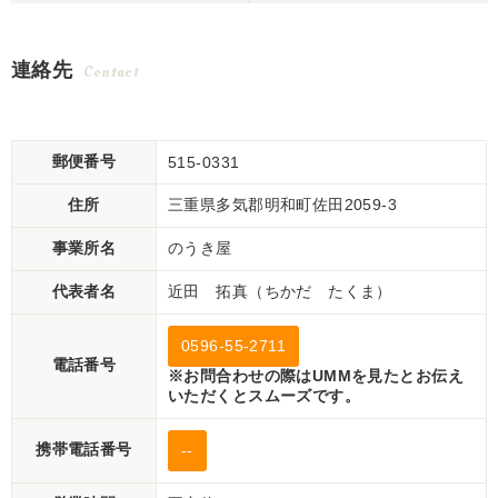
連絡先
Contact
郵便番号
515-0331
住所
三重県多気郡明和町佐田2059-3
事業所名
のうき屋
代表者名
近田 拓真（ちかだ たくま）
0596-55-2711
電話番号
※お問合わせの際はUMMを見たとお伝え
いただくとスムーズです。
携帯電話番号
--