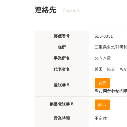
連絡先
Contact
郵便番号
515-0331
住所
三重県多気郡明和町
事業所名
のうき屋
代表者名
近田 拓真（ち
表示
電話番号
※お問合わせの際
携帯電話番号
表示
営業時間
不定休