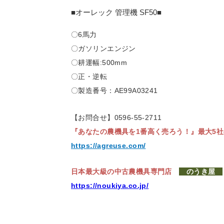
■オーレック 管理機
SF50
■
〇6馬力
〇ガソリンエンジン
〇耕運幅:500mm
〇正・逆転
〇製造番号：AE99A03241
【お問合せ】0596-55-2711
『あなたの農機具を1番高く売ろう！』
最大5
https://agreuse.com/
日本最大級の中古農機具専門店
のうき屋
https://noukiya.co.jp/