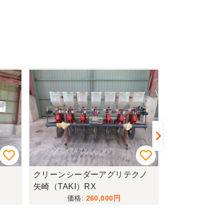
クリーンシーダーアグリテクノ
管理機+堀取
矢崎（TAKI）RX
602+S520
260,000