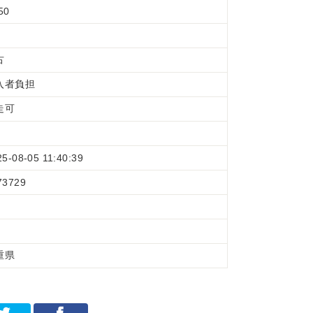
50
古
入者負担
走可
25-08-05 11:40:39
73729
重県