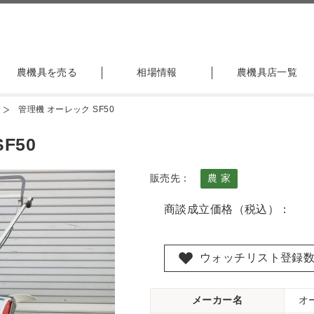
農機具を売る
相場情報
農機具店一覧
管理機 オーレック SF50
F50
販売先：
農 家
商談成立価格（税込）：
ウォッチリスト登録
メーカー名
オ