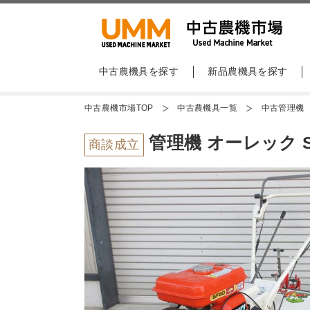
中古農機具を探す
新品農機具を探す
中古農機市場TOP
中古農機具一覧
中古管理機
管理機 オーレック S
商談成立