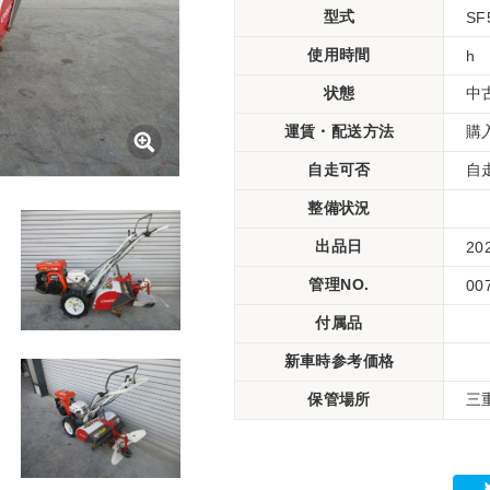
型式
SF
使用時間
h
状態
中
運賃・配送方法
購
自走可否
自
整備状況
出品日
20
管理NO.
00
付属品
新車時参考価格
保管場所
三