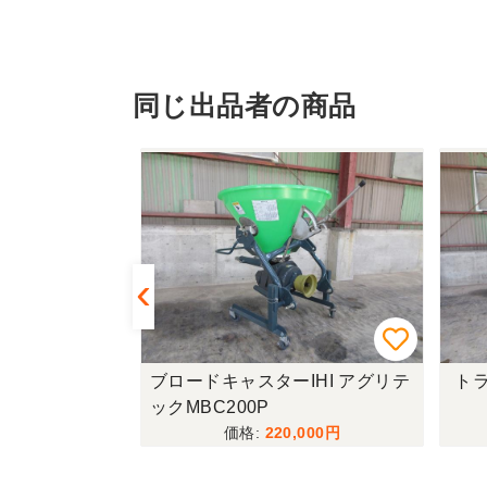
同じ出品者の商品
R335-HDW
ブロードキャスターIHI アグリテ
トラ
ックMBC200P
,000
220,000