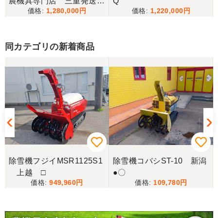
農機具専門店 三重発送整
Q
1,280,000
1,220,000
備済み
同カテゴリの新着商品
除雪機フジイMSR1125S1
除雪機コバシST-10 新潟
上越 □
●〇
949,960
109,780