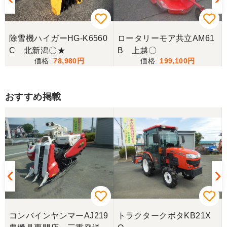
除雪機ハイガーHG-K6560
ロータリーモア共立AM61
C 北新潟〇★
B 上越〇
78,980
199,100
おすすめ掲載
コンバインヤンマーAJ219
トラクタークボタKB21X