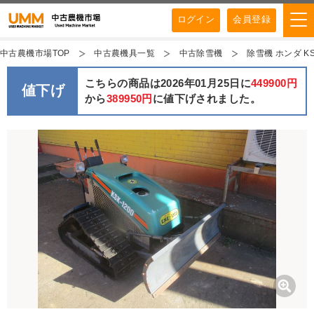
ログイン
会員登録
中古農機市場TOP
中古農機具一覧
中古除雪機
除雪機 ホンダ K
こちらの商品は2026年01月25日に
449900円
値下げ
から
389950円
に値下げされました。