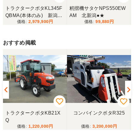
トラクタークボタKL345F
籾摺機サタケNPS550EW
QBMA(本体のみ) 新潟●
AM 北新潟●★
2,979,900
99,880
〇
おすすめ掲載
トラクタークボタKB21X
コンバインクボタR325
Q
1,220,000
3,200,000