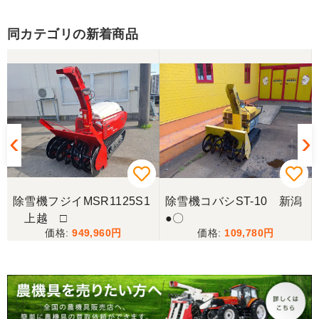
同カテゴリの新着商品
除雪機フジイMSR1125S1
除雪機コバシST-10 新潟
上越 □
●〇
949,960
109,780