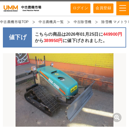
ログイン
会員登録
中古農機市場TOP
中古農機具一覧
中古除雪機
除雪機 マメトラ 
こちらの商品は2026年01月25日に
449900円
値下げ
から
389950円
に値下げされました。