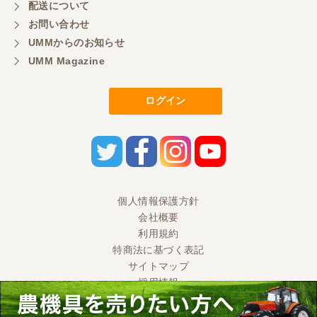
配送について
ありがとうございます
お問い合わせ
UMMからのお知らせ
UMM Magazine
岐阜県／横倉林
ありがとうございます
ログイン
岐阜県／横倉林
ありがとうございます
岐阜県／横倉林
個人情報保護方針
会社概要
ありがとうございます
利用規約
特商法に基づく表記
サイトマップ
岐阜県／
採用情報
お世話になりました。ありがとうございます
Ⓒ 2020 UMM CO., LTD. All Rights Reserved.