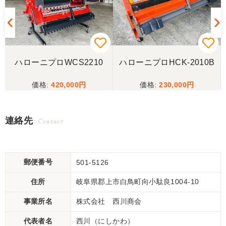
3
ハローニプロWCS2210
ハローニプロHCK-2010B
420,000
230,000
連絡先
Contact
郵便番号
501-5126
住所
岐阜県郡上市白鳥町向小駄良1004-10
事業所名
株式会社 西川商会
代表者名
西川（にしかわ）