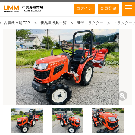
ログイン
会員登録
中古農機市場TOP
新品農機具一覧
新品トラクター
トラクター ク