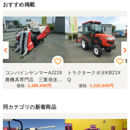
おすすめ掲載
西川さま。電話対応から自社納車まで丁寧で信頼で
きる方です。農機はまたこちらで購入したいです。
岐阜県／
完璧に整備されており、対応も親切で丁寧。配送ま
で自社で対応してくださり本当にありがとうござい
ました。次回もこちらで購入させて頂きます。
岐阜県／田畑
コンバインヤンマーAJ219
トラクタークボタKB21X
今回もしっかり整備整備をしてくださり安心です大
農機具専門店 三重発送整
Q
事に長く使わせていただきますありがとうございま
1,280,000
1,220,000
備済み
す
同カテゴリの新着商品
岐阜県／田畑
しっかり整備をしてくださり安心して購入させてい
ただきましたありがとうございます