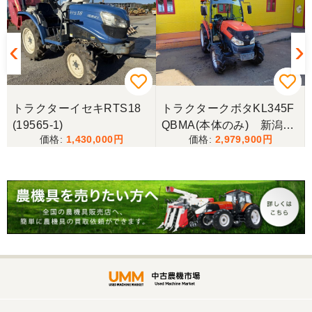
岐阜県／長池松広
この度は、コンバイン購入に際しまして、納品日に
際しては、ご配慮頂き誠にありがとうございまし
た。本当に助かりました。
トラクターイセキRTS18
トラクタークボタKL345F
岐阜県／バインダー
(19565-1)
QBMA(本体のみ) 新潟●
急なお願いにも対応ありがとうございました。 あり
1,430,000
2,979,900
〇
がとうございました。 親切に対応していただきまし
た。
岐阜県／横倉林
ありがとうございます。
岐阜県／横倉林
ありがとうございます