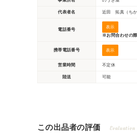
事業所名
のうき屋
代表者名
近田 拓真（ち
表示
電話番号
※お問合わせの際
携帯電話番号
表示
営業時間
不定休
陸送
可能
この出品者の評価
Evaluation