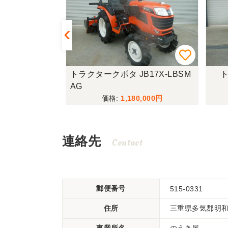
LTA10
トラクタークボタ JB17X-LBSM
ト
AG
000
1,180,000
連絡先
Contact
郵便番号
515-0331
住所
三重県多気郡明和町