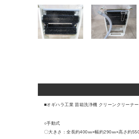
■オギハラ工業 苗箱洗浄機 クリーンクリーナー
○手動式
〇大きさ：全長約400㎜×幅約290㎜×高さ約55