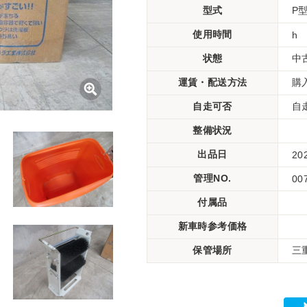
型式
P
使用時間
h
状態
中
運賃・配送方法
購
自走可否
自
整備状況
出品日
20
管理NO.
00
付属品
新車時参考価格
保管場所
三