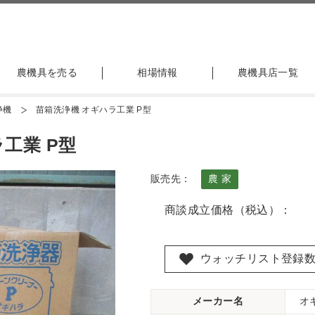
農機具を売る
相場情報
農機具店一覧
浄機
苗箱洗浄機 オギハラ工業 P型
工業 P型
販売先：
農 家
商談成立価格（税込）：
ウォッチリスト登録
メーカー名
オ