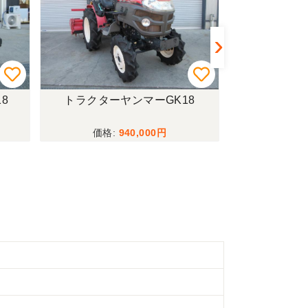
8
トラクターヤンマーGK18
籾摺機サタケN
940,000